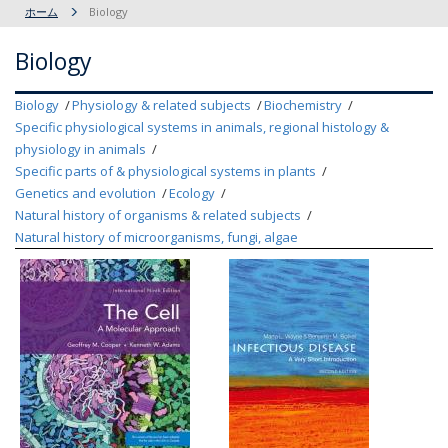
ホーム
Biology
Biology
Biology
Physiology & related subjects
Biochemistry
Specific physiological systems in animals, regional histology &
physiology in animals
Specific parts of & physiological systems in plants
Genetics and evolution
Ecology
Natural history of organisms & related subjects
Natural history of microorganisms, fungi, algae