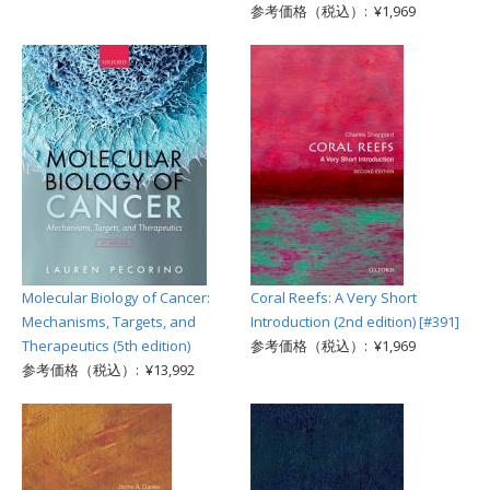
参考価格（税込）: ¥1,969
Molecular Biology of Cancer:
Coral Reefs: A Very Short
Mechanisms, Targets, and
Introduction (2nd edition) [#391]
Therapeutics (5th edition)
参考価格（税込）: ¥1,969
参考価格（税込）: ¥13,992