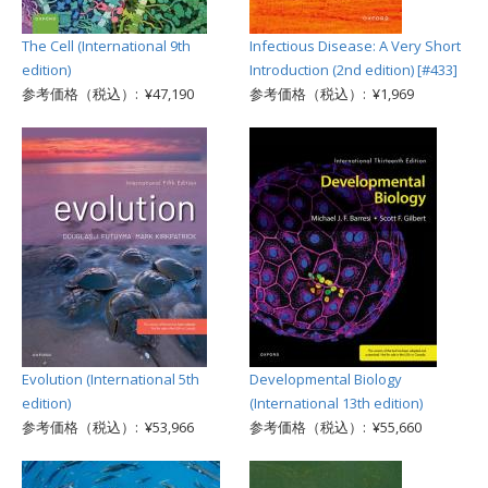
The Cell (International 9th
Infectious Disease: A Very Short
edition)
Introduction (2nd edition) [#433]
参考価格（税込）: ¥47,190
参考価格（税込）: ¥1,969
Evolution (International 5th
Developmental Biology
edition)
(International 13th edition)
参考価格（税込）: ¥53,966
参考価格（税込）: ¥55,660