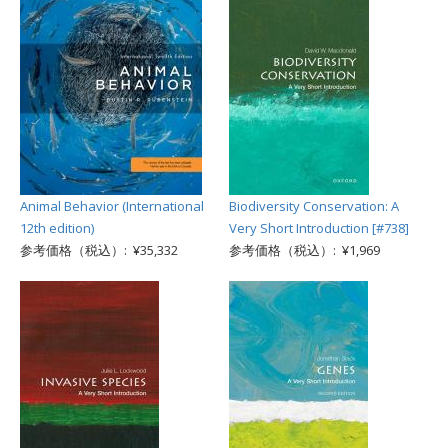
Animal Behavior (International
Biodiversity Conservation: A
12th edition)
Very Short Introduction [#738]
参考価格（税込）: ¥35,332
参考価格（税込）: ¥1,969