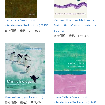
Bacteria: A Very Short
Viruses: The Invisible Enemy,
Introduction (2nd edition) [#352]
2nd edition (Oxford Landmark
参考価格（税込）: ¥1,969
Science)
参考価格（税込）: ¥3,300
Marine Biology (6th edition)
Stem Cells: A Very Short
参考価格（税込）: ¥53,724
Introduction (2nd edition) [#303]