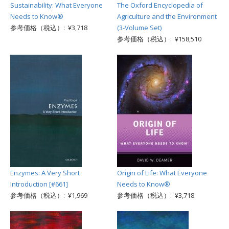
Sustainability: What Everyone
The Oxford Encyclopedia of
Needs to Know®
Agriculture and the Environment
参考価格（税込）: ¥3,718
(3-Volume Set)
参考価格（税込）: ¥158,510
Enzymes: A Very Short
Origin of Life: What Everyone
Introduction [#661]
Needs to Know®
参考価格（税込）: ¥1,969
参考価格（税込）: ¥3,718