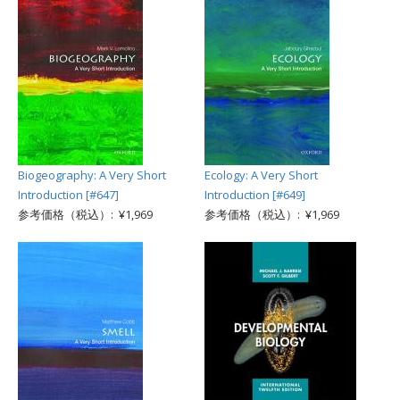
Biogeography: A Very Short
Ecology: A Very Short
Introduction [#647]
Introduction [#649]
参考価格（税込）: ¥1,969
参考価格（税込）: ¥1,969