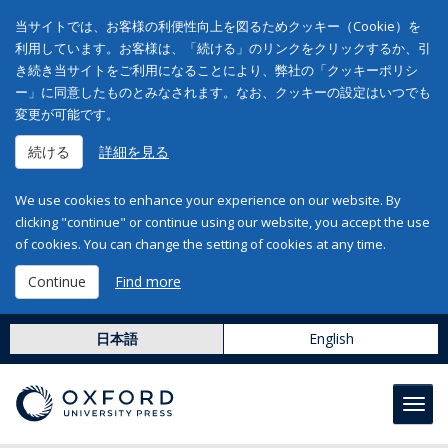
当サイトでは、お客様の利便性向上を図るためクッキー（Cookie）を
利用しています。お客様は、「続ける」のリンクをクリックするか、引
き続き当サイトをご利用になることにより、弊社の「クッキーポリシ
ー」に同意したものとみなされます。なお、クッキーの設定はいつでも
変更が可能です。
続ける
詳細を見る
We use cookies to enhance your experience on our website. By
clicking "continue" or continue using our website, you accept the use
of cookies. You can change the setting of cookies at any time.
Continue
Find more
日本語
English
Toggl
navig