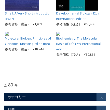
Smell: A Very Short Introduction
Developmental Biology (12th
[#637]
international edition)
参考価格（税込）: ¥1,969
参考価格（税込）: ¥60,456
Molecular Biology: Principles of
Biochemistry: The Molecular
Genome Function (3rd edition)
Basis of Life (7th international
参考価格（税込）: ¥18,744
edition)
参考価格（税込）: ¥39,864
80
全
件
カテゴリー
判型