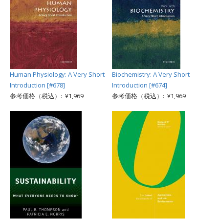
Human Physiology: A Very Short
Biochemistry: A Very Short
Introduction [#678]
Introduction [#674]
参考価格（税込）: ¥1,969
参考価格（税込）: ¥1,969