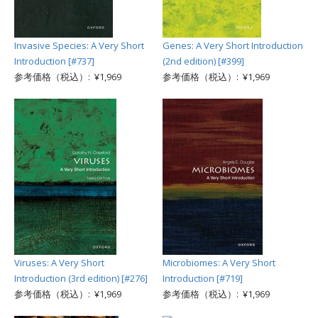
Invasive Species: A Very Short
Genes: A Very Short Introduction
Introduction [#737]
(2nd edition) [#399]
参考価格（税込）: ¥1,969
参考価格（税込）: ¥1,969
Viruses: A Very Short
Microbiomes: A Very Short
Introduction (3rd edition) [#276]
Introduction [#719]
参考価格（税込）: ¥1,969
参考価格（税込）: ¥1,969