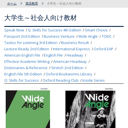
ホーム
英語教育
大学生～社会人向け教材
大学生～社会人向け教材
Speak Now
Q: Skills for Success 4th Edition
Smart Choice
Passport 2nd Edition
Business Venture
Wide Angle
TOEIC
Tactics for Listening 3rd Edition
Business Result
Lecture Ready 2nd Edition
International Express
Oxford EAP
American English File
English File
Headway
Effective Academic Writing
American Headway
Dictionaries & Reference
Stretch 2nd Edition
English File 5th Edition
Oxford Bookworms Library
Q: Skills for Success
Oxford Reading Club
Inside Series