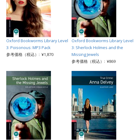
Oxford Bookworms Library Level
Oxford Bookworms Library Level
3: Poisonous: MP3 Pack
3: Sherlock Holmes and the
参考価格（税込）: ¥1,870
Missing Jewels
参考価格（税込）: ¥869