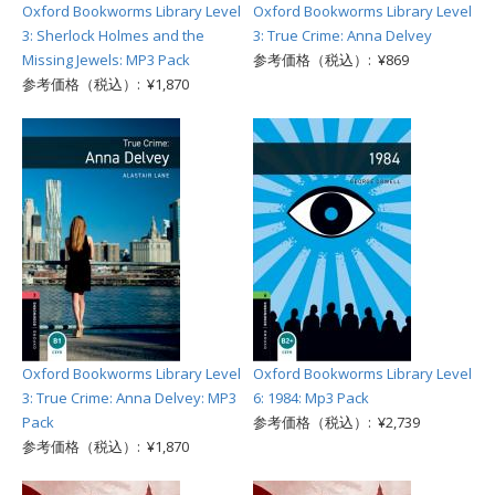
Oxford Bookworms Library Level
Oxford Bookworms Library Level
3: Sherlock Holmes and the
3: True Crime: Anna Delvey
Missing Jewels: MP3 Pack
参考価格（税込）: ¥869
参考価格（税込）: ¥1,870
Oxford Bookworms Library Level
Oxford Bookworms Library Level
3: True Crime: Anna Delvey: MP3
6: 1984: Mp3 Pack
Pack
参考価格（税込）: ¥2,739
参考価格（税込）: ¥1,870