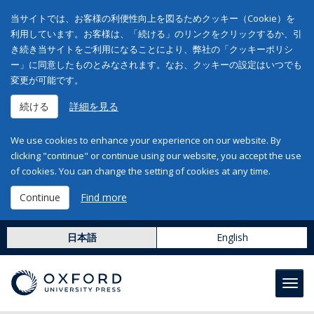
当サイトでは、お客様の利便性向上を図るためクッキー（Cookie）を
利用しています。お客様は、「続ける」のリンクをクリックするか、引
き続き当サイトをご利用になることにより、弊社の「クッキーポリシ
ー」に同意したものとみなされます。なお、クッキーの設定はいつでも
変更が可能です。
続ける
詳細を見る
We use cookies to enhance your experience on our website. By
clicking "continue" or continue using our website, you accept the use
of cookies. You can change the setting of cookies at any time.
Continue
Find more
日本語
English
Toggl
navig