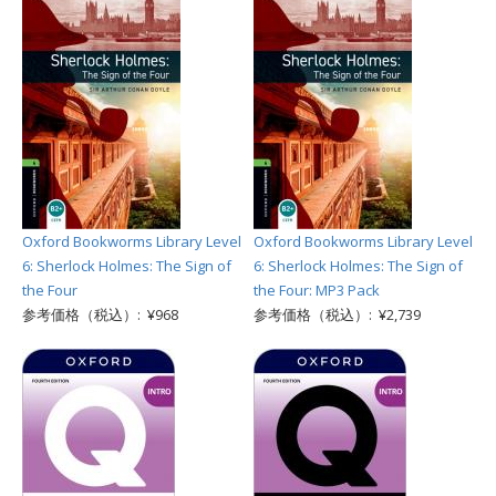
Oxford Bookworms Library Level
Oxford Bookworms Library Level
6: Sherlock Holmes: The Sign of
6: Sherlock Holmes: The Sign of
the Four
the Four: MP3 Pack
参考価格（税込）: ¥968
参考価格（税込）: ¥2,739