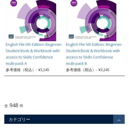
English File 5th Edition: Beginner:
English File 5th Edition: Beginner:
Student Book & Workbook with
Student Book & Workbook with
access to Skills Confidence
access to Skills Confidence
multi-pack A
multi-pack B
参考価格（税込）: ¥3,245
参考価格（税込）: ¥3,245
948
全
件
カテゴリー