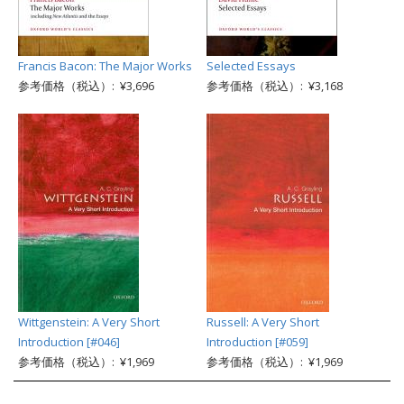
Francis Bacon: The Major Works
Selected Essays
参考価格（税込）: ¥3,696
参考価格（税込）: ¥3,168
Wittgenstein: A Very Short
Russell: A Very Short
Introduction [#046]
Introduction [#059]
参考価格（税込）: ¥1,969
参考価格（税込）: ¥1,969