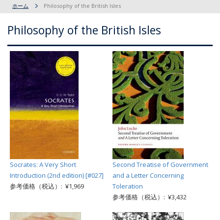
ホーム
Philosophy of the British Isles
Philosophy of the British Isles
Socrates: A Very Short
Second Treatise of Government
Introduction (2nd edition) [#027]
and a Letter Concerning
参考価格（税込）: ¥1,969
Toleration
参考価格（税込）: ¥3,432