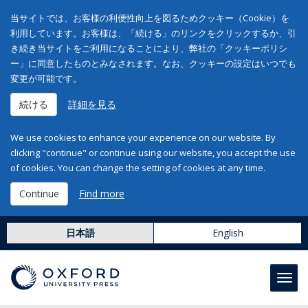
当サイトでは、お客様の利便性向上を図るためクッキー（Cookie）を
利用しています。お客様は、「続ける」のリンクをクリックするか、引
き続き当サイトをご利用になることにより、弊社の「クッキーポリシ
ー」に同意したものとみなされます。なお、クッキーの設定はいつでも
変更が可能です。
続ける
詳細を見る
We use cookies to enhance your experience on our website. By
clicking "continue" or continue using our website, you accept the use
of cookies. You can change the setting of cookies at any time.
Continue
Find more
日本語
English
Toggl
navig