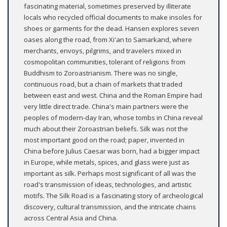
fascinating material, sometimes preserved by illiterate
locals who recycled official documents to make insoles for
shoes or garments for the dead. Hansen explores seven
oases along the road, from Xi'an to Samarkand, where
merchants, envoys, pilgrims, and travelers mixed in
cosmopolitan communities, tolerant of religions from
Buddhism to Zoroastrianism. There was no single,
continuous road, but a chain of markets that traded
between east and west. China and the Roman Empire had
very little direct trade. China's main partners were the
peoples of modern-day Iran, whose tombs in China reveal
much about their Zoroastrian beliefs. Silk was not the
most important good on the road; paper, invented in
China before Julius Caesar was born, had a bigger impact
in Europe, while metals, spices, and glass were just as
important as silk. Perhaps most significant of all was the
road's transmission of ideas, technologies, and artistic
motifs. The Silk Road is a fascinating story of archeological
discovery, cultural transmission, and the intricate chains
across Central Asia and China.