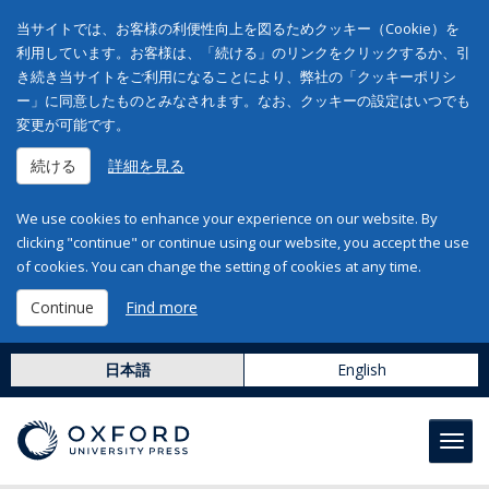
当サイトでは、お客様の利便性向上を図るためクッキー（Cookie）を
利用しています。お客様は、「続ける」のリンクをクリックするか、引
き続き当サイトをご利用になることにより、弊社の「クッキーポリシ
ー」に同意したものとみなされます。なお、クッキーの設定はいつでも
変更が可能です。
続ける
詳細を見る
We use cookies to enhance your experience on our website. By
clicking "continue" or continue using our website, you accept the use
of cookies. You can change the setting of cookies at any time.
Continue
Find more
日本語
English
Toggl
navig