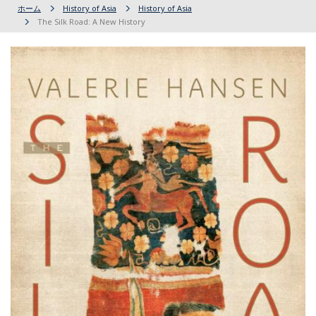
ホーム
History of Asia
History of Asia
The Silk Road: A New History