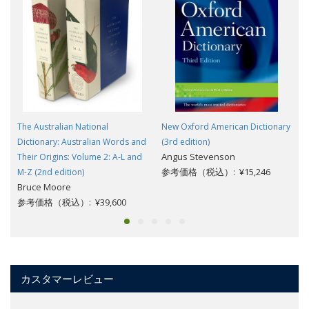
The Australian National
New Oxford American Dictionary
Dictionary: Australian Words and
(3rd edition)
Angus Stevenson
Their Origins: Volume 2: A-L and
参考価格（税込）: ¥15,246
M-Z (2nd edition)
Bruce Moore
参考価格（税込）: ¥39,600
カスタマーレビュー