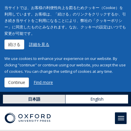
当サイトでは、お客様の利便性向上を図るためクッキー（Cookie）を
利用しています。お客様は、「続ける」のリンクをクリックするか、引
き続き当サイトをご利用になることにより、弊社の「クッキーポリシ
ー」に同意したものとみなされます。なお、クッキーの設定はいつでも
変更が可能です。
続ける
詳細を見る
We use cookies to enhance your experience on our website. By
clicking "continue" or continue using our website, you accept the use
of cookies. You can change the setting of cookies at any time.
Continue
Find more
日本語
English
Toggl
navig