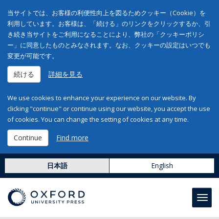
当サイトでは、お客様の利便性向上を図るためクッキー（Cookie）を
利用しています。お客様は、「続ける」のリンクをクリックするか、引
き続き当サイトをご利用になることにより、弊社の「クッキーポリシ
ー」に同意したものとみなされます。なお、クッキーの設定はいつでも
変更が可能です。
続ける
詳細を見る
We use cookies to enhance your experience on our website. By
clicking "continue" or continue using our website, you accept the use
of cookies. You can change the setting of cookies at any time.
Continue
Find more
日本語
English
Toggl
navig