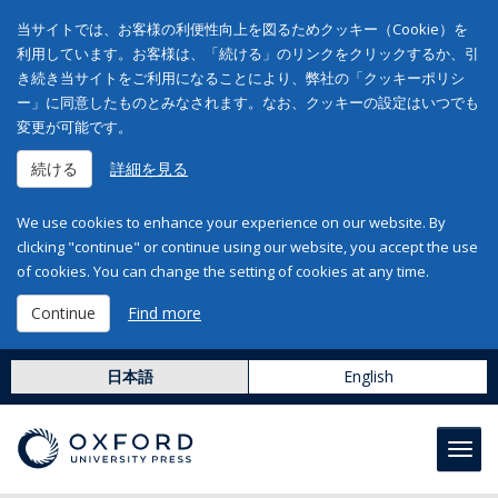
当サイトでは、お客様の利便性向上を図るためクッキー（Cookie）を
利用しています。お客様は、「続ける」のリンクをクリックするか、引
き続き当サイトをご利用になることにより、弊社の「クッキーポリシ
ー」に同意したものとみなされます。なお、クッキーの設定はいつでも
変更が可能です。
続ける
詳細を見る
We use cookies to enhance your experience on our website. By
clicking "continue" or continue using our website, you accept the use
of cookies. You can change the setting of cookies at any time.
Continue
Find more
日本語
English
Toggl
navig