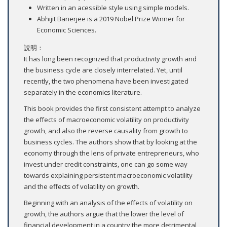
Written in an acessible style using simple models.
Abhijit Banerjee is a 2019 Nobel Prize Winner for
Economic Sciences.
説明：
It has long been recognized that productivity growth and
the business cycle are closely interrelated. Yet, until
recently, the two phenomena have been investigated
separately in the economics literature.
This book provides the first consistent attempt to analyze
the effects of macroeconomic volatility on productivity
growth, and also the reverse causality from growth to
business cycles. The authors show that by looking at the
economy through the lens of private entrepreneurs, who
invest under credit constraints, one can go some way
towards explaining persistent macroeconomic volatility
and the effects of volatility on growth.
Beginning with an analysis of the effects of volatility on
growth, the authors argue that the lower the level of
financial development in a country the more detrimental