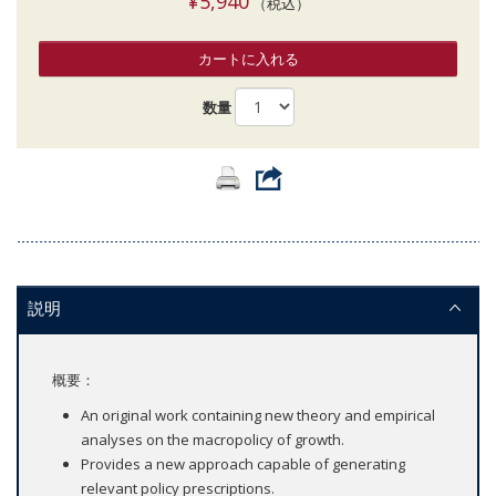
¥5,940
（税込）
カートに入れる
数量
説明
概要：
An original work containing new theory and empirical
analyses on the macropolicy of growth.
Provides a new approach capable of generating
relevant policy prescriptions.