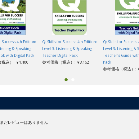
or Success 4th Edition:
Q: Skills for Success 4th Edition:
Q: Skills for Success 
istening & Speaking
Level 3: Listening & Speaking
Level 3: Listening &
ok with Digital Pack
Teacher Digital Pack
Teacher's Guide with
込）: ¥4,400
参考価格（税込）: ¥8,162
Pack
参考価格（税込）: ¥1
まだレビューはありません