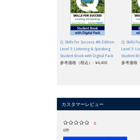
Q: Skills for Success 4th Edition:
Q: Skills f
Level 3: Listening & Speaking
Level 3: L
Student Book with Digital Pack
Student Bo
参考価格（税込）: ¥4,400
参考価格（税
カスタマーレビュー
0
0件