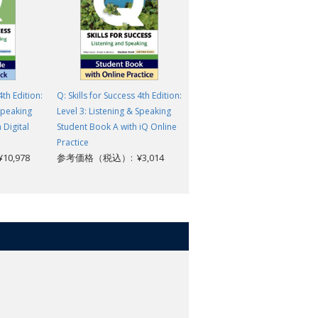
4th Edition:
Q: Skills for Success 4th Edition:
Q: Skills for Success 3rd
 Speaking
Level 3: Listening & Speaking
Edition: Level 3: Listening &
 Digital
Student Book A with iQ Online
Speaking Student Book Split A
Practice
Pack with IQ Online Practice
0,978
参考価格（税込）: ¥3,014
参考価格（税込）: ¥3,014