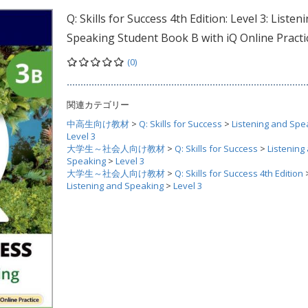
Q: Skills for Success 4th Edition: Level 3: Listen
Speaking Student Book B with iQ Online Practi
(0)
関連カテゴリー
中高生向け教材
>
Q: Skills for Success
>
Listening and Spe
Level 3
大学生～社会人向け教材
>
Q: Skills for Success
>
Listening
Speaking
>
Level 3
大学生～社会人向け教材
>
Q: Skills for Success 4th Edition
Listening and Speaking
>
Level 3