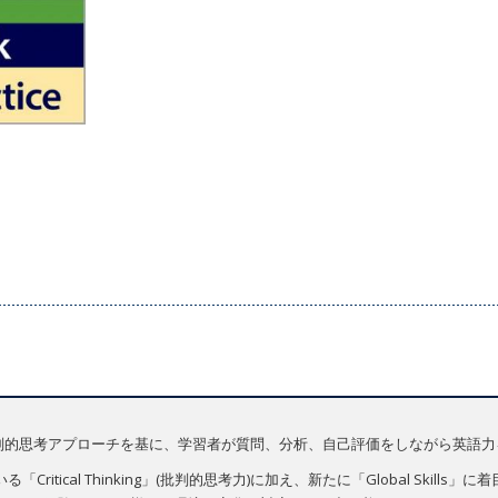
は、質問中心の批判的思考アプローチを基に、学習者が質問、分析、自己評価をしながら
ritical Thinking」(批判的思考力)に加え、新たに「Global Skil