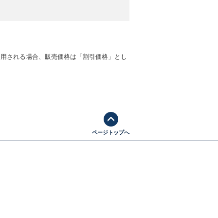
適用される場合、販売価格は「割引価格」とし
ページトップへ
ッズクラブ」「ORT」Twitter
児童英語教育に関する国内イベント情報や教
室で役立つアイデアを発信しています。