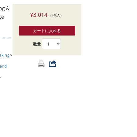
索
ing &
¥3,014
（税込）
ce
カートに入れる
数量
aking
>
 and
>