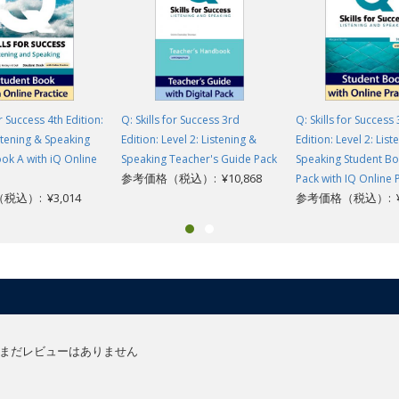
or Success 4th Edition:
Q: Skills for Success 3rd
Q: Skills for Success
istening & Speaking
Edition: Level 2: Listening &
Edition: Level 2: List
ok A with iQ Online
Speaking Teacher's Guide Pack
Speaking Student Boo
参考価格（税込）: ¥10,868
Pack with IQ Online 
込）: ¥3,014
参考価格（税込）: ¥3
まだレビューはありません