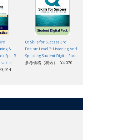
 3rd
Q: Skills for Success 3rd
Q: Skills for Success 3rd
ening &
Edition: Level 2: Listening And
Edition: Level 2: Listening &
k Split B
Speaking Student Digital Pack
Speaking Audio CD x3
参考価格（税込）: ¥4,070
参考価格（税込）: ¥3,663
Practice
,014