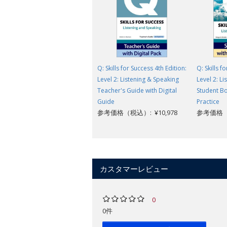
Q: Skills for Success 4th Edition:
Q: Skills f
Level 2: Listening & Speaking
Level 2: L
Teacher's Guide with Digital
Student Bo
Guide
Practice
参考価格（税込）: ¥10,978
参考価格（税
カスタマーレビュー
0
0件