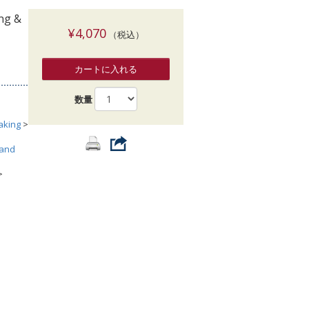
索
ing &
¥4,070
（税込）
カートに入れる
数量
aking
>
 and
>