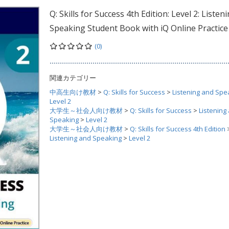
Q: Skills for Success 4th Edition: Level 2: Listen
Speaking Student Book with iQ Online Practice
(0)
関連カテゴリー
中高生向け教材
>
Q: Skills for Success
>
Listening and Spe
Level 2
大学生～社会人向け教材
>
Q: Skills for Success
>
Listening
Speaking
>
Level 2
大学生～社会人向け教材
>
Q: Skills for Success 4th Edition
Listening and Speaking
>
Level 2