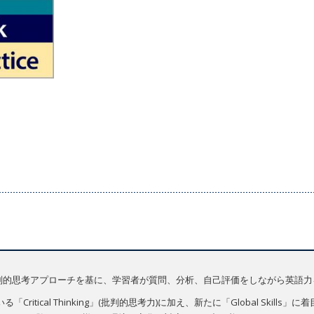
は、質問中心の批判的思考アプローチを基に、学習者が質問、分析、自己評価をしながら
ritical Thinking」(批判的思考力)に加え、新たに「Global Skil