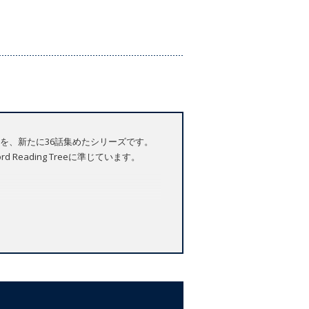
有名なおとぎ話を、新たに36話集めたシリーズです。
eading Treeに準じています。