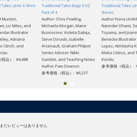
l Tales: Level 4: More
Traditional Tales Stage 9 CD
Traditional Tales: Le
Pack of 4
Stories
ll Munton,
Author: Chris Powling,
Author Fiona Undril
, Liz Miles, and
Michaela Morgan, Maire
Narinder Dhami, S
ndar.Illustrator
Buonocore, Violeta Dabija,
Toyama, and Joan
akley, Adriana
Steve Dorado, Isabelle
Benecke.Illustrator
jo Clinch, and
Arsenault, Graham Philpot
Lopez, Abhilasha Kh
rias.
Series Advisor: Nikki
Moka Celess, and 
込）: ¥4,488
Gamble, and Teaching Notes
Kondo.
Author Pam Dowson
参考価格（税込）: ¥5
参考価格（税込）: ¥6,237
まだレビューはありません