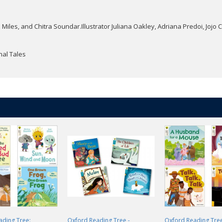
Miles, and Chitra Soundar.Illustrator Juliana Oakley, Adriana Predoi, Jojo C
nal Tales
ading Tree:
Oxford Reading Tree -
Oxford Reading Tree