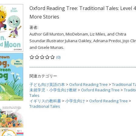
Oxford Reading Tree: Traditional Tales: Level 4
More Stories
著者:
Author Gill Munton, MioDebnam, Liz Miles, and Chitra
Soundar.Illustrator Juliana Oakley, Adriana Predoi, Jojo Cli
and Gisele Murias.
(0)
関連カテゴリー
子ども向け英語の本
>
Oxford Reading Tree
>
Traditional T
未就学児・小学生向け教材
>
Oxford Reading Tree
>
Tradit
Tales
イギリスの教科書
>
小学生向け
>
Oxford Reading Tree
>
Traditional Tales