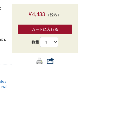
索
:
¥4,488
（税込）
カートに入れる
nch,
数量
ales
ional