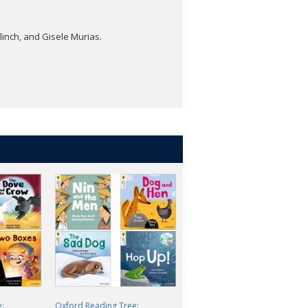
linch, and Gisele Murias.
:
Oxford Reading Tree:
Oxford Reading Tree -