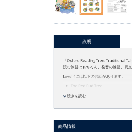
説明
「Oxford Reading Tree: Tra
読む練習はもちろん、発音の練習、異文化や伝
Level 4には以下のお話があります。
The Red Bud Tree
Sun, Wind and Moon
続きを読む
One Brown Frog, One Green Frog
The Hill
この商品の音声は
Oxford Reading Tree
商品情報