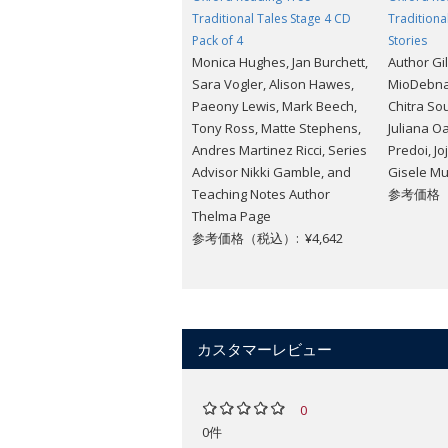
Traditional Tales Stage 4 CD
Traditiona
Pack of 4
Stories
Monica Hughes, Jan Burchett,
Author Gi
Sara Vogler, Alison Hawes,
MioDebnam
Paeony Lewis, Mark Beech,
Chitra Sou
Tony Ross, Matte Stephens,
Juliana O
Andres Martinez Ricci, Series
Predoi, Jo
Advisor Nikki Gamble, and
Gisele Mu
Teaching Notes Author
参考価格（税
Thelma Page
参考価格（税込）: ¥4,642
カスタマーレビュー
0
0件