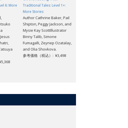
vel 6: More
Traditional Tales: Level 1+:
Traditional Tales Stage 1+ CD
More Stories
Pack of 4
l,
Author Cathrine Baker, Pail
Gill Munton, Alex Lane,
etsuko
Shipton, Peggy Jackson, and
Alison Hawes, Emma
na
Mysie Kay ScottIllustrator
Dodson, Sholto Walker,
 Jesus
Binny Talib, Simone
Paula Metcalf, Stuart Trotter
atri,
Fumagalli, Zeynep Ozatalay,
Series Advisor Nikki Gamble
Tatsuya
and Olia Shovkova.
and Teaching Notes Author
参考価格（税込）: ¥3,498
Teresa Heapy
,368
参考価格（税込）: ¥4,642