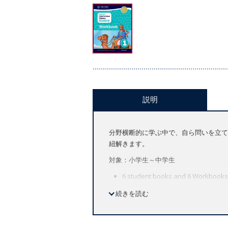
説明
分野横断的に学ぶ中で、自ら問いを立て
紐解きます。
対象：小学生～中学生
6 student books and 6 Workbooks
1 Teacher's Guide
続きを読む