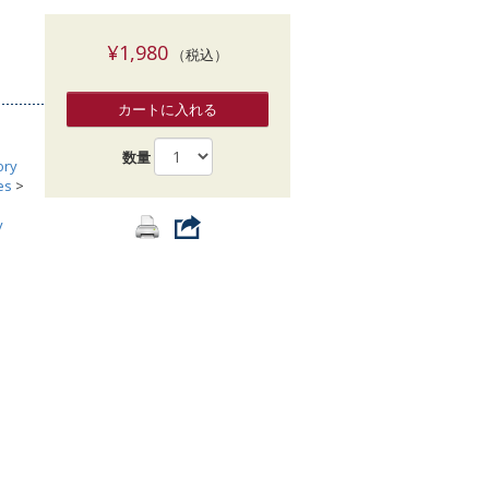
索
¥1,980
（税込）
カートに入れる
数量
ory
es
>
y