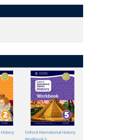
 History:
Oxford International History:
Oxford International History:
Workbook 5
Student Book 3