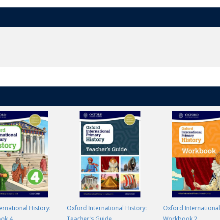
ernational History:
Oxford International History:
Oxford International
ook 4
Teacher's Guide
Workbook 2