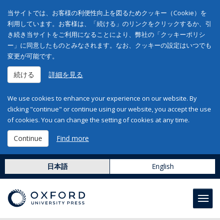
当サイトでは、お客様の利便性向上を図るためクッキー（Cookie）を
利用しています。お客様は、「続ける」のリンクをクリックするか、引
き続き当サイトをご利用になることにより、弊社の「クッキーポリシ
ー」に同意したものとみなされます。なお、クッキーの設定はいつでも
変更が可能です。
続ける
詳細を見る
We use cookies to enhance your experience on our website. By
clicking "continue" or continue using our website, you accept the use
of cookies. You can change the setting of cookies at any time.
Continue
Find more
日本語
English
Toggl
navig