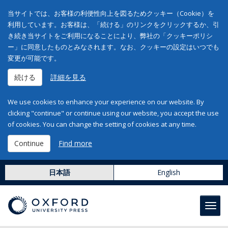
当サイトでは、お客様の利便性向上を図るためクッキー（Cookie）を
利用しています。お客様は、「続ける」のリンクをクリックするか、引
き続き当サイトをご利用になることにより、弊社の「クッキーポリシ
ー」に同意したものとみなされます。なお、クッキーの設定はいつでも
変更が可能です。
続ける
詳細を見る
We use cookies to enhance your experience on our website. By
clicking "continue" or continue using our website, you accept the use
of cookies. You can change the setting of cookies at any time.
Continue
Find more
日本語
English
Toggl
navig