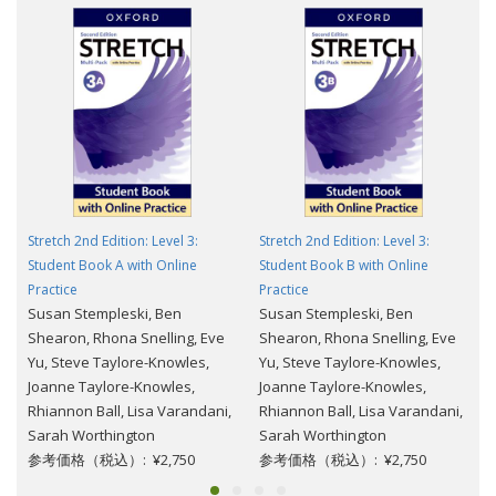
Stretch 2nd Edition: Level 3:
Stretch 2nd Edition: Level 3:
Student Book A with Online
Student Book B with Online
Practice
Practice
Susan Stempleski, Ben
Susan Stempleski, Ben
Shearon, Rhona Snelling, Eve
Shearon, Rhona Snelling, Eve
Yu, Steve Taylore-Knowles,
Yu, Steve Taylore-Knowles,
Joanne Taylore-Knowles,
Joanne Taylore-Knowles,
Rhiannon Ball, Lisa Varandani,
Rhiannon Ball, Lisa Varandani,
Sarah Worthington
Sarah Worthington
参考価格（税込）: ¥2,750
参考価格（税込）: ¥2,750