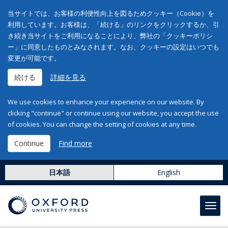
当サイトでは、お客様の利便性向上を図るためクッキー（Cookie）を
利用しています。お客様は、「続ける」のリンクをクリックするか、引
き続き当サイトをご利用になることにより、弊社の「クッキーポリシ
ー」に同意したものとみなされます。なお、クッキーの設定はいつでも
変更が可能です。
続ける
詳細を見る
We use cookies to enhance your experience on our website. By
clicking "continue" or continue using our website, you accept the use
of cookies. You can change the setting of cookies at any time.
Continue
Find more
日本語
English
Toggl
navig