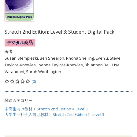
Stretch 2nd Edition: Level 3: Student Digital Pack
デジタル商品
著者:
Susan Stempleski, Ben Shearon, Rhona Snelling, Eve Yu, Steve
Taylore-Knowles, Joanne Taylore-Knowles, Rhiannon Ball, Lisa
Varandani, Sarah Worthington
(0)
関連カテゴリー
中高生向け教材
>
Stretch 2nd Edition
>
Level 3
大学生～社会人向け教材
>
Stretch 2nd Edition
>
Level 3