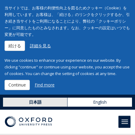
当サイトでは、お客様の利便性向上を図るためクッキー（Cookie）を
利用しています。お客様は、「続ける」のリンクをクリックするか、引
き続き当サイトをご利用になることにより、弊社の「クッキーポリシ
ー」に同意したものとみなされます。なお、クッキーの設定はいつでも
変更が可能です。
続ける
詳細を見る
We use cookies to enhance your experience on our website. By
clicking "continue" or continue using our website, you accept the use
of cookies. You can change the setting of cookies at any time.
Continue
Find more
日本語
English
Toggl
navig