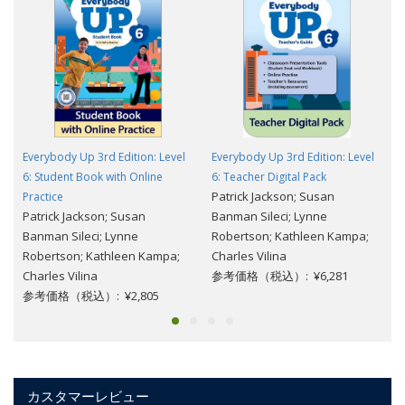
Everybody Up 3rd Edition: Level
Everybody Up 3rd Edition: Level
6: Student Book with Online
6: Teacher Digital Pack
Patrick Jackson; Susan
Practice
Patrick Jackson; Susan
Banman Sileci; Lynne
Banman Sileci; Lynne
Robertson; Kathleen Kampa;
Robertson; Kathleen Kampa;
Charles Vilina
Charles Vilina
参考価格（税込）: ¥6,281
参考価格（税込）: ¥2,805
カスタマーレビュー