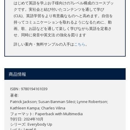
はじめて英語を学ぶお子様向けの7レベル構成のコースブッ
クです。実社会と結び付いたコンテンツを通して学び
(CLIL)、英語学習をより有意義なものへと高めます。自信を
持ってコミュニケーションを取れるようになるために、動
画、歌、お話などを通して楽しく学びながら英語を定着さ
せ、同時に発音や英文法 の強化を図ります
詳しい案内・無料サンプルの入手は
こちら
。
商品情報
ISBN : 9780194161039
著者:
Patrick Jackson; Susan Banman Sileci; Lynne Robertson;
Kathleen Kampa; Charles Vilina
フォーマット
Paperback with Multimedia
刊行日
2024年10月
シリーズ
Everybody Up
レベル
Level 6