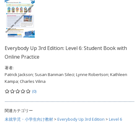
Everybody Up 3rd Edition: Level 6: Student Book with
Online Practice
著者:
Patrick Jackson; Susan Banman Sileci; Lynne Robertson; Kathleen
Kampa; Charles Vilina
(0)
関連カテゴリー
未就学児・小学生向け教材
>
Everybody Up 3rd Edition
>
Level 6