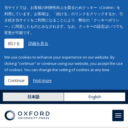
当サイトでは、お客様の利便性向上を図るためクッキー（Cookie）を
利用しています。お客様は、「続ける」のリンクをクリックするか、引
き続き当サイトをご利用になることにより、弊社の「クッキーポリシ
ー」に同意したものとみなされます。なお、クッキーの設定はいつでも
変更が可能です。
続ける
詳細を見る
We use cookies to enhance your experience on our website. By
clicking "continue" or continue using our website, you accept the use
of cookies. You can change the setting of cookies at any time.
Continue
Find more
日本語
English
Toggl
navig