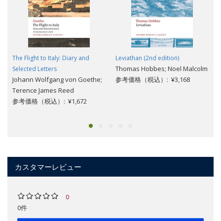
The Flight to Italy: Diary and
Leviathan (2nd edition)
Thomas Hobbes; Noel Malcolm
Selected Letters
Johann Wolfgang von Goethe;
参考価格（税込）: ¥3,168
Terence James Reed
参考価格（税込）: ¥1,672
カスタマーレビュー
0
0件