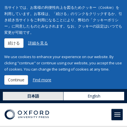
当サイトでは、お客様の利便性向上を図るためクッキー（Cookie）を
利用しています。お客様は、「続ける」のリンクをクリックするか、引
き続き当サイトをご利用になることにより、弊社の「クッキーポリシ
ー」に同意したものとみなされます。なお、クッキーの設定はいつでも
変更が可能です。
続ける
詳細を見る
We use cookies to enhance your experience on our website. By
clicking "continue" or continue using our website, you accept the use
of cookies. You can change the setting of cookies at any time.
Continue
Find more
日本語
English
Toggl
navig