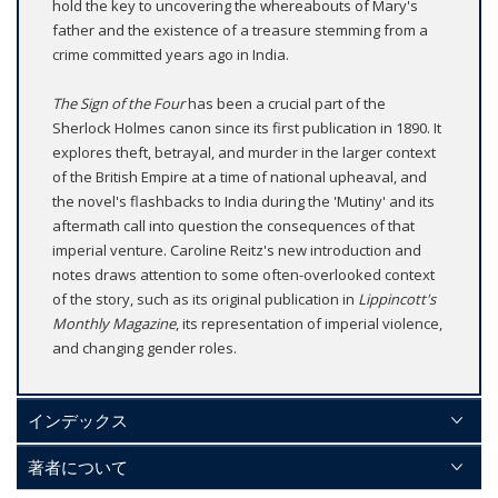
hold the key to uncovering the whereabouts of Mary's
father and the existence of a treasure stemming from a
crime committed years ago in India.
The Sign of the Four
has been a crucial part of the
Sherlock Holmes canon since its first publication in 1890. It
explores theft, betrayal, and murder in the larger context
of the British Empire at a time of national upheaval, and
the novel's flashbacks to India during the 'Mutiny' and its
aftermath call into question the consequences of that
imperial venture. Caroline Reitz's new introduction and
notes draws attention to some often-overlooked context
of the story, such as its original publication in
Lippincott's
Monthly Magazine
, its representation of imperial violence,
and changing gender roles.
インデックス
著者について