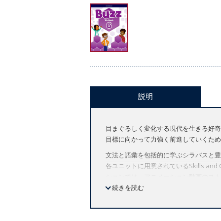
説明
目まぐるしく変化する現代を生きる好奇
目標に向かって力強く前進していくため
文法と語彙を包括的に学ぶシラバスと豊
各ユニットに用意されているSkills and
ションでは、アニメーション動画のスト
Team Upのアクティビティでは、
続きを読む
特長
カラフルなイラスト、ユニークな動