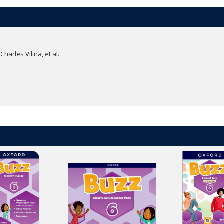
課題とプロジェクトにはダウンロードして利用できるワークシートを完備。創造
ーバルスキルを育みます。
べるよう、各ユニットにはアニメ形式のお話が掲載されています。お話を通
」のアクティビティを通して感情への気づきや理解を促し、ウェルビーイング（健全性）
arles Vilina, et al.
て異文化理解を図りながら世界について学び、地球の一員として必要なグロ
指導や学習に必要なツールが集約されたデジタル教材のハブサイトです。