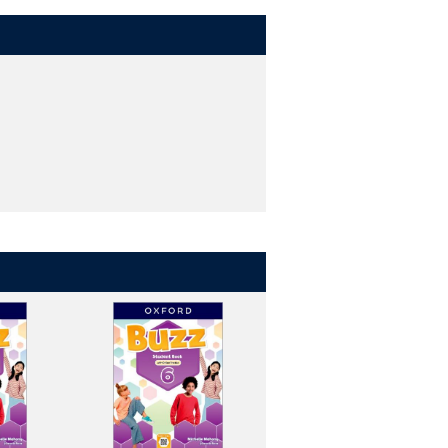
力、批判的思考力、コミュニケーション
して生活に必要な決まり事や価値観など
の感性を養います。
ーバルスキルを養います。