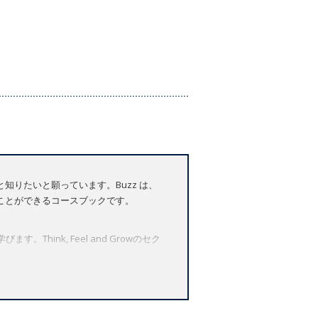
りたいと願っています。Buzz は、
ことができるコースブックです。
Think, Feel and Growのセク
きるよう促します。