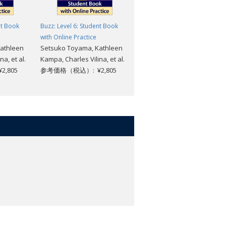
nt Book
Buzz: Level 6: Student Book
Buzz: Level 6: Student Book
with Online Practice
with Digital Pack
athleen
Setsuko Toyama, Kathleen
Setsuko Toyama, Kathleen
a, et al.
Kampa, Charles Vilina, et al.
Kampa, Charles Vilina, et al.
,805
参考価格（税込）: ¥2,805
参考価格（税込）: ¥4,345