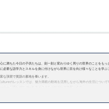
心に満ちた今日の子供たちは、刻一刻と変わりゆく周りの世界のことをもっと知
に必要な語学力とスキルを身に付けながら世界に目を向け様々なことを学ぶ
富な演習で英語の素地を養います。
 Cultureのレッスンでは、魅力満載の動画を活用しながら海外の生活について学びます。
ーリーを通してマナーやライフスキルについて学習します。
子供たちが自信を持ってコミュニケーションを図りコラボレーション力を向上で
画やアニメが、生き生きと楽しく記憶に残る語彙・文法学習を実現します。