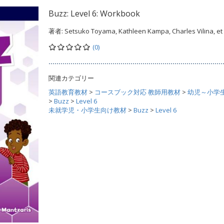
Buzz: Level 6: Workbook
著者:
Setsuko Toyama, Kathleen Kampa, Charles Vilina, et 
(0)
関連カテゴリー
英語教育教材
>
コースブック対応 教師用教材
>
幼児～小学
>
Buzz
>
Level 6
未就学児・小学生向け教材
>
Buzz
>
Level 6