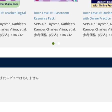
 6: Teacher Digital
Buzz: Level 6: Classroom
Buzz: Level 6: Stude
Resource Pack
with Online Practice
Toyama, Kathleen
Setsuko Toyama, Kathleen
Setsuko Toyama, K
rles Vilina, et al.
Kampa, Charles Vilina, et al.
Kampa, Charles Vilin
込）: ¥6,732
参考価格（税込）: ¥6,732
参考価格（税込）: ¥2
まだレビューはありません