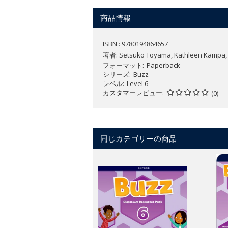
各レッスンの「Team Up」の
商品情報
力、コラボレーション力などのグロ
意味のある文脈で言葉やテーマを学
を身に付けます。
ISBN : 9780194864657
「Think, Feel, Grow
著者:
Setsuko Toyama, Kathleen Kampa, Ch
フォーマット
興味を引くようなお話や動画を通し
Paperback
シリーズ
Buzz
Oxford English Hubは
レベル
Level 6
カスタマーレビュー
(0)
【コースの特徴】
アメリカ英語
全7レベル（レベル starter～6）
同じカテゴリーの商品
無料サンプルは
こちら
。