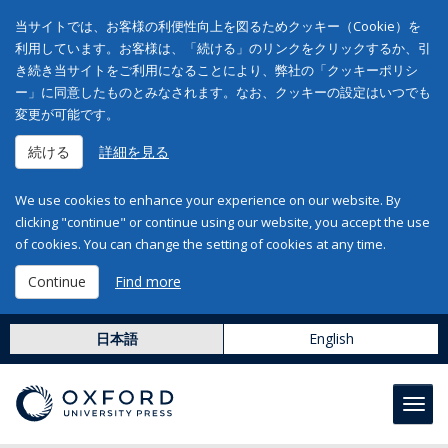
当サイトでは、お客様の利便性向上を図るためクッキー（Cookie）を
利用しています。お客様は、「続ける」のリンクをクリックするか、引
き続き当サイトをご利用になることにより、弊社の「クッキーポリシ
ー」に同意したものとみなされます。なお、クッキーの設定はいつでも
変更が可能です。
続ける
詳細を見る
We use cookies to enhance your experience on our website. By
clicking "continue" or continue using our website, you accept the use
of cookies. You can change the setting of cookies at any time.
Continue
Find more
日本語
English
Toggl
navig