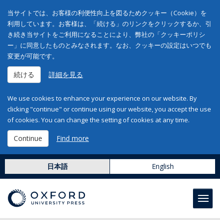
当サイトでは、お客様の利便性向上を図るためクッキー（Cookie）を
利用しています。お客様は、「続ける」のリンクをクリックするか、引
き続き当サイトをご利用になることにより、弊社の「クッキーポリシ
ー」に同意したものとみなされます。なお、クッキーの設定はいつでも
変更が可能です。
続ける
詳細を見る
We use cookies to enhance your experience on our website. By
clicking "continue" or continue using our website, you accept the use
of cookies. You can change the setting of cookies at any time.
Continue
Find more
日本語
English
Toggl
navig