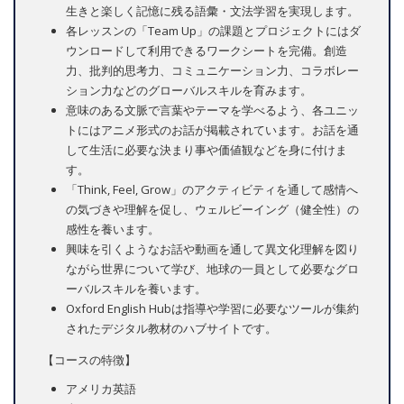
生きと楽しく記憶に残る語彙・文法学習を実現します。
各レッスンの「Team Up」の課題とプロジェクトにはダ
ウンロードして利用できるワークシートを完備。創造
力、批判的思考力、コミュニケーション力、コラボレー
ション力などのグローバルスキルを育みます。
意味のある文脈で言葉やテーマを学べるよう、各ユニッ
トにはアニメ形式のお話が掲載されています。お話を通
して生活に必要な決まり事や価値観などを身に付けま
す。
「Think, Feel, Grow」のアクティビティを通して感情へ
の気づきや理解を促し、ウェルビーイング（健全性）の
感性を養います。
興味を引くようなお話や動画を通して異文化理解を図り
ながら世界について学び、地球の一員として必要なグロ
ーバルスキルを養います。
Oxford English Hubは指導や学習に必要なツールが集約
されたデジタル教材のハブサイトです。
【コースの特徴】
アメリカ英語