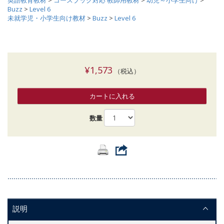
英語教育教材
>
コースブック対応 教師用教材
>
幼児～小学生向け
>
Buzz
>
Level 6
未就学児・小学生向け教材
>
Buzz
>
Level 6
¥1,573
（税込）
カートに入れる
数量
説明