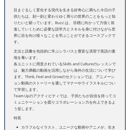
目まぐるしく変化する現代を生きる好奇心に満ちた今日の子
供たちは、刻一刻と変わりゆく周りの世界のことをもっと知
りたいと願っています。Buzz は、 目標に向かって力強く前
進していくために必要な語学力とスキルを身に付けながら世
界に目を向け様々なことを学ぶことができるコースブックで
す。
文法と語彙を包括的に学ぶシラバスと豊富な演習で英語の素
地を養います。
各ユニットに用意されているSkills and Cultureのレッスンで
は、魅力満載の動画を活用しながら海外の生活について学び
ます。Think, Feel and Growのセクションでは、アニメーシ
ョン動画のストーリーを通してマナーやライフスキルについ
て学習します。
Team Upのアクティビティでは、子供たちが自信を持ってコ
ミュニケーションを図りコラボレーション力を向上できるよ
う促します。
特長
カラフルなイラスト、ユニークな動画やアニメが、生き