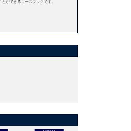
ことができるコースブックです。
Think, Feel and Growのセク
きるよう促します。
力、批判的思考力、コミュニケーション
して生活に必要な決まり事や価値観など
の感性を養います。
ーバルスキルを養います。