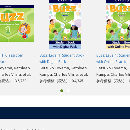
l 1: Classroom
Buzz: Level 1: Student Book
Buzz: Level 1: Stude
Pack
with Digital Pack
with Online Practice
Toyama, Kathleen
Setsuko Toyama, Kathleen
Setsuko Toyama, K
rles Vilina, et al.
Kampa, Charles Vilina, et al.
Kampa, Charles Vilin
込）: ¥6,732
参考価格（税込）: ¥4,345
参考価格（税込）: ¥2