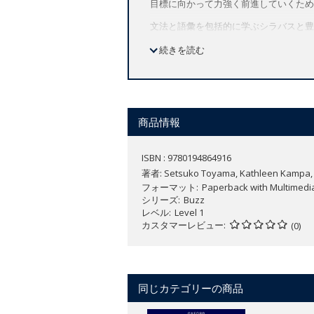
目標に向かって力強く前進していくため
文法と語彙を包括的に学ぶシラバスと豊
各ユニットに用意されているSkills and
続きを読む
ションでは、アニメーション動画のスト
Team Upのアクティビティでは、
特長
カラフルなイラスト、ユニークな動
商品情報
各レッスンの「Team Up」の
力、コラボレーション力などのグロ
ISBN : 9780194864916
意味のある文脈で言葉やテーマを学
著者:
Setsuko Toyama, Kathleen Kampa, Ch
を身に付けます。
フォーマット
Paperback with Multimedi
「Think, Feel, Grow
シリーズ
Buzz
興味を引くようなお話や動画を通し
レベル
Level 1
カスタマーレビュー
Oxford English Hubは
(0)
【コースの特徴】
アメリカ英語
同じカテゴリーの商品
全7レベル（レベル starter～6）
無料サンプルは
こちら
。