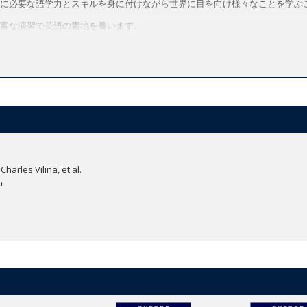
に必要な語学力とスキルを身に付けながら世界に目を向け様々なことを学ぶ
富な演習で英語の素地を養います。
 Cultureのレッスンでは、魅力満載の動画を活用しながら海外の生活について学びます。
ーリーを通してマナーやライフスキルについて学習します。
子供たちが自信を持ってコミュニケーションを図りコラボレーション力を向上で
画やアニメが、生き生きと楽しく記憶に残る語彙・文法学習を実現します。
課題とプロジェクトにはダウンロードして利用できるワークシートを完備。創造
ーバルスキルを育みます。
べるよう、各ユニットにはアニメ形式のお話が掲載されています。お話を通
arles Vilina, et al.
a
」のアクティビティを通して感情への気づきや理解を促し、ウェルビーイング（健全性）
て異文化理解を図りながら世界について学び、地球の一員として必要なグロ
指導や学習に必要なツールが集約されたデジタル教材のハブサイトです。