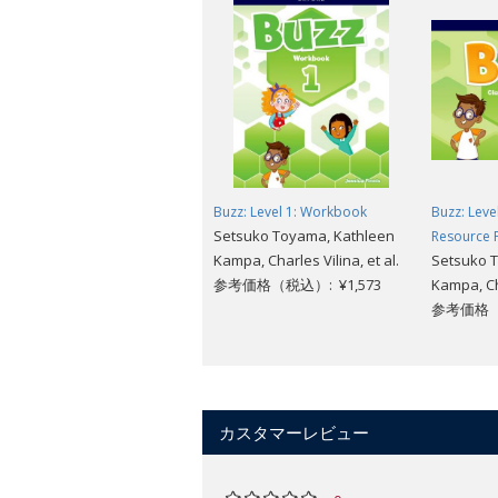
Buzz: Level 1: Workbook
Buzz: Leve
Setsuko Toyama, Kathleen
Resource 
Kampa, Charles Vilina, et al.
Setsuko 
参考価格（税込）: ¥1,573
Kampa, Cha
参考価格（税
カスタマーレビュー