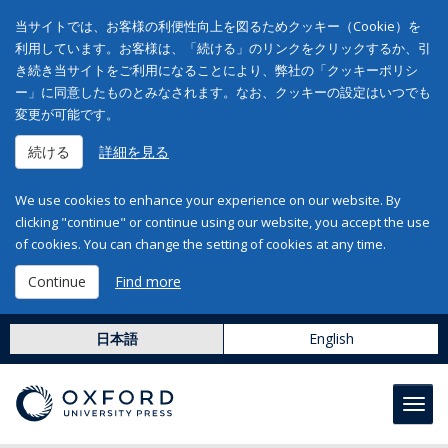
当サイトでは、お客様の利便性向上を図るためクッキー（Cookie）を
利用しています。お客様は、「続ける」のリンクをクリックするか、引
き続き当サイトをご利用になることにより、弊社の「クッキーポリシ
ー」に同意したものとみなされます。なお、クッキーの設定はいつでも
変更が可能です。
続ける
詳細を見る
We use cookies to enhance your experience on our website. By
clicking "continue" or continue using our website, you accept the use
of cookies. You can change the setting of cookies at any time.
Continue
Find more
日本語
English
Toggl
navig