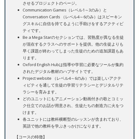
させるプロジェクトのページ。
Communication Games（レベル1～3のみ）と
Conversation Cards （レベル4～6のみ）はスピーキン
グスキルに自信を持てるように手助けをするアクティビ
ティです。
Be a Mega Starのセクションでは、習熟度が異なる生徒
が混在するクラスへのサポートを提供。他の生徒よりも
早く課題が終わってしまった生徒のための追加課題もあ
ります。
Oxford English Hubは指導や学習に必要なツールが集約
されたデジタル教材のハブサイトです。
Project website （レベル4～6のみ）では楽しいアクテ
ィビティを通して生徒の学習リテラシーとデジタルリテ
ラシーを育みます。
どのユニットにもアニメーション動画付きの歌とコミッ
ク仕立てのお話が用意され、生徒たちの創造力に火をつ
けます。
各ユニットには教科横断型のレッスンが含まれており、
英語で他の教科を学ぶきっかけになります。
【コースの特徴】