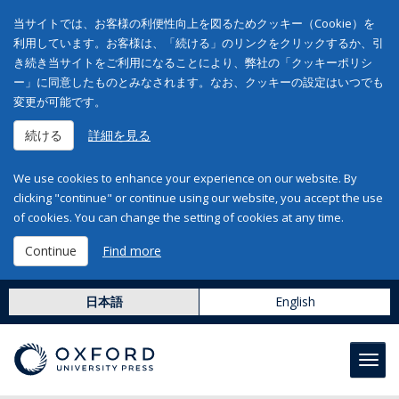
当サイトでは、お客様の利便性向上を図るためクッキー（Cookie）を
利用しています。お客様は、「続ける」のリンクをクリックするか、引
き続き当サイトをご利用になることにより、弊社の「クッキーポリシ
ー」に同意したものとみなされます。なお、クッキーの設定はいつでも
変更が可能です。
続ける
詳細を見る
We use cookies to enhance your experience on our website. By
clicking "continue" or continue using our website, you accept the use
of cookies. You can change the setting of cookies at any time.
Continue
Find more
日本語
English
Toggl
navig