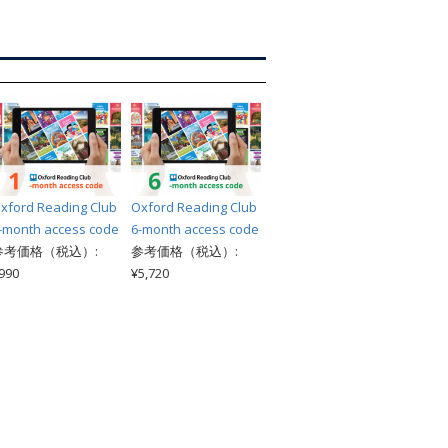
索
xford Reading Club
Oxford Reading Club
-month access code
6-month access code
参考価格（税込）:
参考価格（税込）:
990
¥5,720