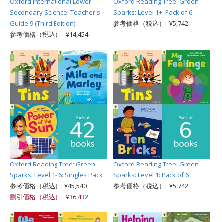
Oxford International Lower
Oxford Reading Tree: Green
Secondary Science: Teacher's
Sparks: Level 1+: Pack of 6
Guide 9 (Third Edition)
参考価格（税込）: ¥5,742
参考価格（税込）: ¥14,454
Oxford Reading Tree: Green
Oxford Reading Tree: Green
Sparks: Level 1- 6: Singles Pack
Sparks: Level 1: Pack of 6
参考価格（税込）: ¥45,540
参考価格（税込）: ¥5,742
割引価格（税込）: ¥36,432