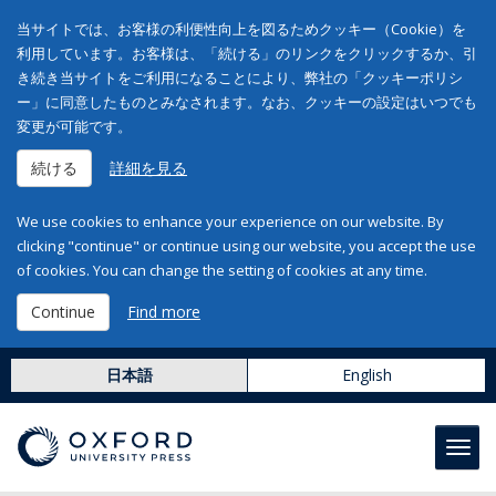
当サイトでは、お客様の利便性向上を図るためクッキー（Cookie）を
利用しています。お客様は、「続ける」のリンクをクリックするか、引
き続き当サイトをご利用になることにより、弊社の「クッキーポリシ
ー」に同意したものとみなされます。なお、クッキーの設定はいつでも
変更が可能です。
続ける
詳細を見る
We use cookies to enhance your experience on our website. By
clicking "continue" or continue using our website, you accept the use
of cookies. You can change the setting of cookies at any time.
Continue
Find more
日本語
English
Toggl
navig