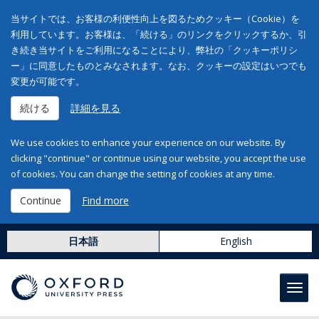
当サイトでは、お客様の利便性向上を図るためクッキー（Cookie）を
利用しています。お客様は、「続ける」のリンクをクリックするか、引
き続き当サイトをご利用になることにより、弊社の「クッキーポリシ
ー」に同意したものとみなされます。なお、クッキーの設定はいつでも
変更が可能です。
続ける
詳細を見る
We use cookies to enhance your experience on our website. By
clicking "continue" or continue using our website, you accept the use
of cookies. You can change the setting of cookies at any time.
Continue
Find more
日本語
English
Toggl
navig