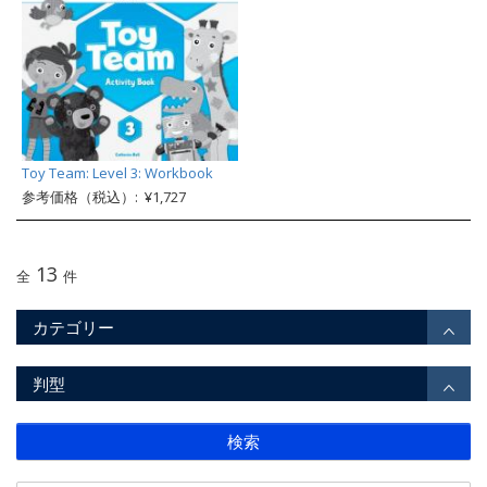
Toy Team: Level 3: Workbook
参考価格（税込）: ¥1,727
13
全
件
カテゴリー
判型
検索