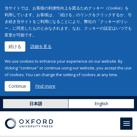
当サイトでは、お客様の利便性向上を図るためクッキー（Cookie）を
利用しています。お客様は、「続ける」のリンクをクリックするか、引
き続き当サイトをご利用になることにより、弊社の「クッキーポリシ
ー」に同意したものとみなされます。なお、クッキーの設定はいつでも
変更が可能です。
続ける
詳細を見る
We use cookies to enhance your experience on our website. By
clicking "continue" or continue using our website, you accept the use
of cookies. You can change the setting of cookies at any time.
Continue
Find more
日本語
English
Toggl
navig