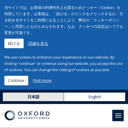
当サイトでは、お客様の利便性向上を図るためクッキー（Cookie）を
利用しています。お客様は、「続ける」のリンクをクリックするか、引
き続き当サイトをご利用になることにより、弊社の「クッキーポリシ
ー」に同意したものとみなされます。なお、クッキーの設定はいつでも
変更が可能です。
続ける
詳細を見る
We use cookies to enhance your experience on our website. By
clicking "continue" or continue using our website, you accept the use
of cookies. You can change the setting of cookies at any time.
Continue
Find more
日本語
English
Toggl
navig