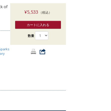
索
ck of
¥5,533
（税込）
カートに入れる
数量
Sparks
ory