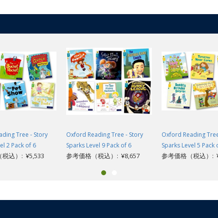
ding Tree - Story
Oxford Reading Tree - Story
Oxford Reading Tree
el 2 Pack of 6
Sparks Level 9 Pack of 6
Sparks Level 5 Pack 
込）: ¥5,533
参考価格（税込）: ¥8,657
参考価格（税込）: ¥6