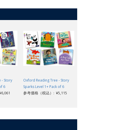
 - Story
Oxford Reading Tree - Story
Oxford Reading Tree - Story
of 6
Sparks Level 1+ Pack of 6
Sparks Level 8 Pack of 6
,061
参考価格（税込）: ¥5,115
参考価格（税込）: ¥8,657