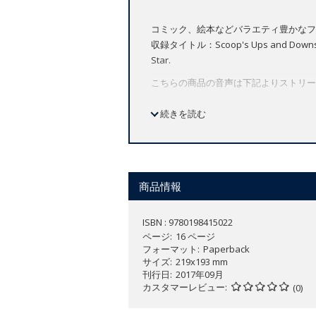
コミック、絵本などバラエティ豊かなフ
収録タイトル：Scoop's Ups and Downs, The 
Star.
こちらの商品の音声は下記よりストリー
www.oupjapan.co.jp/ort/resources
続きを読む
商品情報
ISBN : 9780198415022
ページ
16 ページ
フォーマット
Paperback
サイズ
219x193 mm
刊行日
2017年09月
カスタマーレビュー
(0)