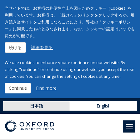
当サイトでは、お客様の利便性向上を図るためクッキー（Cookie）を
利用しています。お客様は、「続ける」のリンクをクリックするか、引
き続き当サイトをご利用になることにより、弊社の「クッキーポリシ
ー」に同意したものとみなされます。なお、クッキーの設定はいつでも
変更が可能です。
続ける
詳細を見る
We use cookies to enhance your experience on our website. By
clicking "continue" or continue using our website, you accept the use
of cookies. You can change the setting of cookies at any time.
Continue
Find more
日本語
English
Toggl
navig