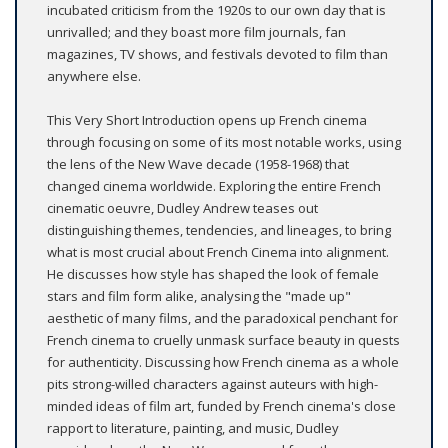
incubated criticism from the 1920s to our own day that is
unrivalled; and they boast more film journals, fan
magazines, TV shows, and festivals devoted to film than
anywhere else.
This Very Short Introduction opens up French cinema
through focusing on some of its most notable works, using
the lens of the New Wave decade (1958-1968) that
changed cinema worldwide. Exploring the entire French
cinematic oeuvre, Dudley Andrew teases out
distinguishing themes, tendencies, and lineages, to bring
what is most crucial about French Cinema into alignment.
He discusses how style has shaped the look of female
stars and film form alike, analysing the "made up"
aesthetic of many films, and the paradoxical penchant for
French cinema to cruelly unmask surface beauty in quests
for authenticity. Discussing how French cinema as a whole
pits strong-willed characters against auteurs with high-
minded ideas of film art, funded by French cinema's close
rapport to literature, painting, and music, Dudley