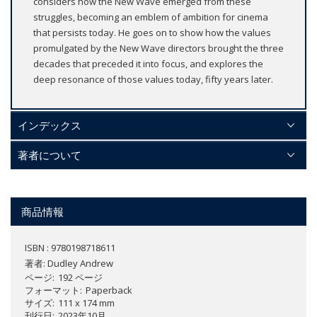
considers how the New Wave emerged from these
struggles, becoming an emblem of ambition for cinema
that persists today. He goes on to show how the values
promulgated by the New Wave directors brought the three
decades that preceded it into focus, and explores the
deep resonance of those values today, fifty years later.
インデックス
著者について
商品情報
ISBN : 9780198718611
著者:
Dudley Andrew
ページ
192 ページ
フォーマット
Paperback
サイズ
111 x 174 mm
刊行日
2023年10月