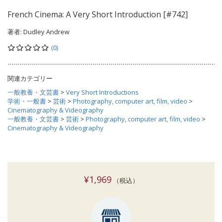
French Cinema: A Very Short Introduction [#742]
著者:
Dudley Andrew
(0)
関連カテゴリー
一般教養・文芸書
>
Very Short Introductions
学術・一般書
>
芸術
>
Photography, computer art, film, video
>
Cinematography & Videography
一般教養・文芸書
>
芸術
>
Photography, computer art, film, video
>
Cinematography & Videography
¥1,969
（税込）