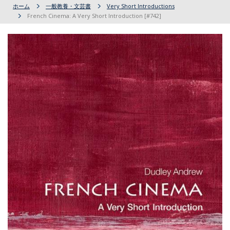
ホーム
一般教養・文芸書
Very Short Introductions
French Cinema: A Very Short Introduction [#742]