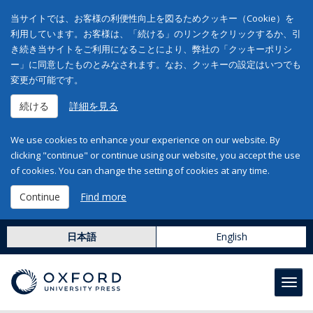
当サイトでは、お客様の利便性向上を図るためクッキー（Cookie）を
利用しています。お客様は、「続ける」のリンクをクリックするか、引
き続き当サイトをご利用になることにより、弊社の「クッキーポリシ
ー」に同意したものとみなされます。なお、クッキーの設定はいつでも
変更が可能です。
続ける
詳細を見る
We use cookies to enhance your experience on our website. By
clicking "continue" or continue using our website, you accept the use
of cookies. You can change the setting of cookies at any time.
Continue
Find more
日本語
English
Toggl
navig