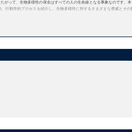
したがって、生物多様性の保全はすべての人の生命線となる事象なのです。本
的、行動学的プロセスを紹介し、生物多様性に対するさまざまな脅威とその
。
 important challenges facing the world today
habitats and discusses different approaches to conservation
e African lion to cycads, and the parakeets of London, to highlight the i
trade
 of initiatives to tackle these issues
ological time there have been several periods of mass extinction. One of t
 extinction rates are between a hundred and a thousand times greater than
an species is at risk. The current extinction crisis is unique, because it
on of species loss, and the much more widespread reductions in the popul
at to the quality of human life, indeed to the entire human enterprise.
not only fascinating and beautiful, it is the engine of all the world's natu
 Concern about biodiversity conservation is, therefore, not merely th
 of everybody.