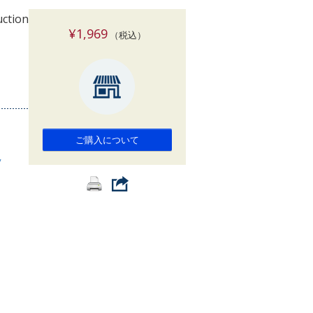
索
uction
¥1,969
（税込）
ご購入について
y