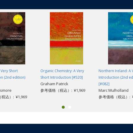
id Macdonald introduces the concept of biodiversity and the basic bio
al. He considers the various threats to biodiversity, their impacts, and
f biodiversity conservation.
 Very Short
Organic Chemistry: A Very
Northern Ireland: A 
on (2nd edition)
Short Introduction [#520]
Introduction (2nd ed
Graham Patrick
[#082]
ssmore
参考価格（税込）: ¥1,969
Marc Mulholland
込）: ¥1,969
参考価格（税込）: ¥1