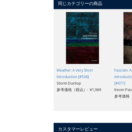
同じカテゴリーの商品
In this
Very Short Introduction
, Dav
evolutionary, ecological, and behavior
concluding by considering the future o
Weather: A Very Short
Fascism: A
Introduction [#506]
Introducti
Storm Dunlop
[#077]
参考価格（税込）: ¥1,969
Kevin Pa
参考価格（税
カスタマーレビュー