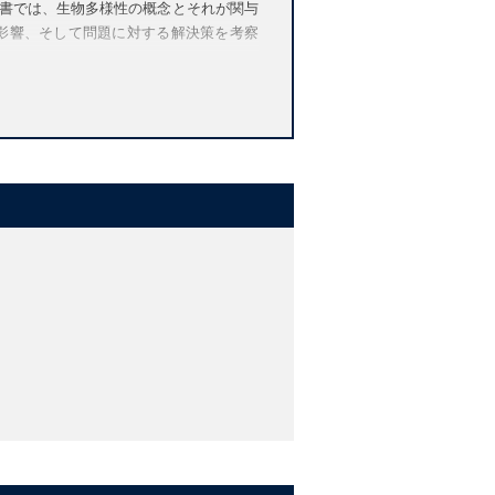
書では、生物多様性の概念とそれが関与
影響、そして問題に対する解決策を考察
mpacts of habitat loss, climate change,
hese periods is unfolding right now but
 the background rate. To put this in to
 is caused by the impact of one species,
ations of many species, is not merely a
ral cycles, and the source of many of the
e preoccupation of a few enthusiastic