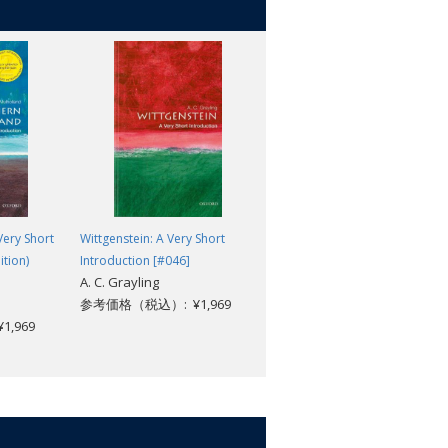
logical processes that it involves -
 some of the solutions to the problems;
Very Short
Wittgenstein: A Very Short
Biochemistry: A Very Short
ition)
Introduction [#046]
Introduction [#674]
A. C. Grayling
Mark Lorch
参考価格（税込）: ¥1,969
参考価格（税込）: ¥1,969
,969