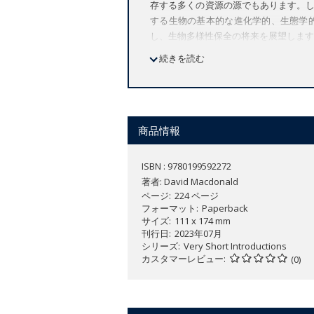
存する多くの資源の源でもあります。
する生物の基本的な進化学的、生態学
し、生物多様性保全の将来を展望します
続きを読む
An introduction to one of the most
Considers the various threats to 
Uses a range of examples, from th
invasive species, and the wildlife 
Explores and highlights a new range
商品情報
ISBN : 9780199592272
Extinction is a natural process. In ge
著者:
David Macdonald
all the evidence suggests that current
ページ
224 ページ
context, a quarter of all known mammali
フォーマット
Paperback
サイズ
111 x 174 mm
humans, on all others. This accelerati
刊行日
2023年07月
tragedy in aesthetics, it is also a thre
シリーズ
Very Short Introductions
カスタマーレビュー
(0)
Biodiversity, the diversity of life, is 
resources on which humanity depends.
naturalists - it is the lifeline business