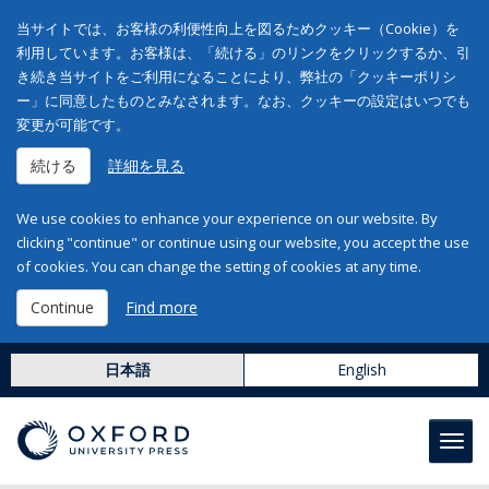
当サイトでは、お客様の利便性向上を図るためクッキー（Cookie）を
利用しています。お客様は、「続ける」のリンクをクリックするか、引
き続き当サイトをご利用になることにより、弊社の「クッキーポリシ
ー」に同意したものとみなされます。なお、クッキーの設定はいつでも
変更が可能です。
続ける
詳細を見る
We use cookies to enhance your experience on our website. By
clicking "continue" or continue using our website, you accept the use
of cookies. You can change the setting of cookies at any time.
Continue
Find more
日本語
English
Toggl
navig