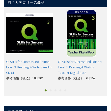
同じカテゴリーの商品
Q: Skills for Success 3rd Edition:
Q: Skills for Success 3rd Edition:
Level 3: Reading & Writing Audio
Level 3: Reading & Writing
CD x1
Teacher Digital Pack
参考価格（税込）: ¥3,201
参考価格（税込）: ¥8,162