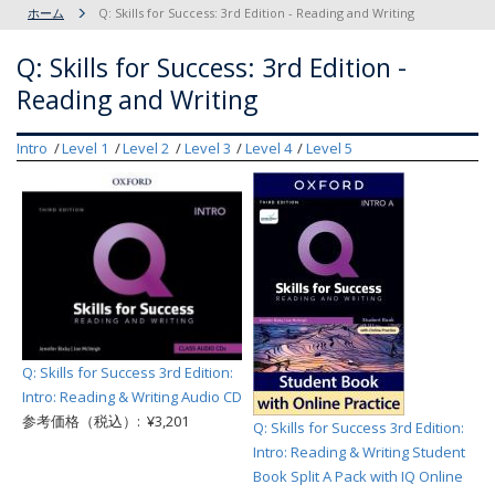
ホーム
Q: Skills for Success: 3rd Edition - Reading and Writing
Q: Skills for Success: 3rd Edition -
Reading and Writing
Intro
Level 1
Level 2
Level 3
Level 4
Level 5
Q: Skills for Success 3rd Edition:
Intro: Reading & Writing Audio CD
参考価格（税込）: ¥3,201
Q: Skills for Success 3rd Edition:
Intro: Reading & Writing Student
Book Split A Pack with IQ Online