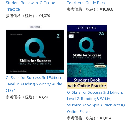
Student Book with IQ Online
Teacher's Guide Pack
Practice
参考価格（税込）: ¥10,868
参考価格（税込）: ¥4,070
Q: Skills for Success 3rd Edition:
Level 2: Reading & Writing Audio
CD x1
Q: Skills for Success 3rd Edition:
参考価格（税込）: ¥3,201
Level 2: Reading & Writing
Student Book Split A Pack with IQ
Online Practice
参考価格（税込）: ¥3,014