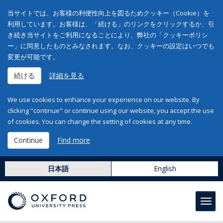
当サイトでは、お客様の利便性向上を図るためクッキー（Cookie）を
利用しています。お客様は、「続ける」のリンクをクリックするか、引
き続き当サイトをご利用になることにより、弊社の「クッキーポリシ
ー」に同意したものとみなされます。なお、クッキーの設定はいつでも
変更が可能です。
続ける
詳細を見る
We use cookies to enhance your experience on our website. By
clicking "continue" or continue using our website, you accept the use
of cookies. You can change the setting of cookies at any time.
Continue
Find more
日本語
English
Toggl
navig