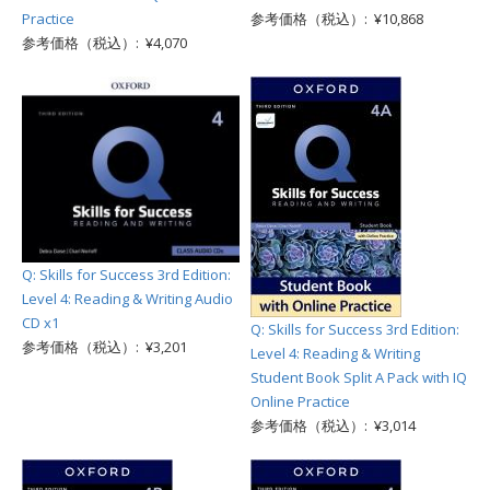
Practice
参考価格（税込）: ¥10,868
参考価格（税込）: ¥4,070
Q: Skills for Success 3rd Edition:
Level 4: Reading & Writing Audio
CD x1
Q: Skills for Success 3rd Edition:
参考価格（税込）: ¥3,201
Level 4: Reading & Writing
Student Book Split A Pack with IQ
Online Practice
参考価格（税込）: ¥3,014