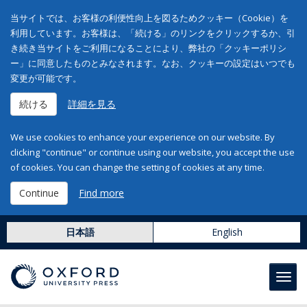
当サイトでは、お客様の利便性向上を図るためクッキー（Cookie）を
利用しています。お客様は、「続ける」のリンクをクリックするか、引
き続き当サイトをご利用になることにより、弊社の「クッキーポリシ
ー」に同意したものとみなされます。なお、クッキーの設定はいつでも
変更が可能です。
続ける
詳細を見る
We use cookies to enhance your experience on our website. By
clicking "continue" or continue using our website, you accept the use
of cookies. You can change the setting of cookies at any time.
Continue
Find more
日本語
English
Toggl
navig