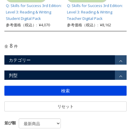
Q: Skills for Success 3rd Edition:
Q: Skills for Success 3rd Edition:
Level 3: Reading & Writing
Level 3: Reading & Writing
Student Digital Pack
Teacher Digital Pack
参考価格（税込）: ¥4,070
参考価格（税込）: ¥8,162
8
全
件
カテゴリー
判型
検索
リセット
並び順