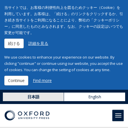
当サイトでは、お客様の利便性向上を図るためクッキー（Cookie）を
利用しています。お客様は、「続ける」のリンクをクリックするか、引
き続き当サイトをご利用になることにより、弊社の「クッキーポリシ
ー」に同意したものとみなされます。なお、クッキーの設定はいつでも
変更が可能です。
続ける
詳細を見る
We use cookies to enhance your experience on our website. By
clicking "continue" or continue using our website, you accept the use
of cookies. You can change the setting of cookies at any time.
Continue
Find more
日本語
English
Toggl
navig