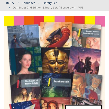
ホーム
Dominoes
Library Set
Dominoes 2nd Edition: Library Set: All Levels with MP3