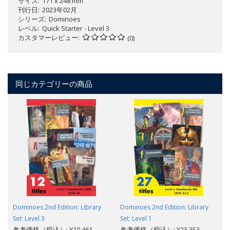
サイズ
171 x 248 mm
刊行日
2023年02月
シリーズ
Dominoes
レベル
Quick Starter - Level 3
カスタマーレビュー
(0)
同じカテゴリーの商品
Dominoes 2nd Edition: Library
Dominoes 2nd Edition: Library
Set: Level 3
Set: Level 1
参考価格（税込）: ¥10,461
参考価格（税込）: ¥23,353