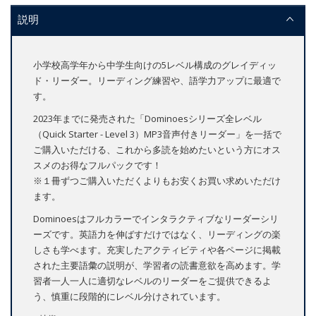
説明
小学校高学年から中学生向けの5レベル構成のグレイディッ
ド・リーダー。リーディング練習や、語学力アップに最適で
す。
2023年までに発売された「Dominoesシリーズ全レベル
（Quick Starter - Level 3）MP3音声付きリーダー」を一括で
ご購入いただける、これから多読を始めたいという方にオス
スメのお得なフルパックです！
※１冊ずつご購入いただくよりもお安くお買い求めいただけ
ます。
Dominoesはフルカラーでインタラクティブなリーダーシリ
ーズです。英語力を伸ばすだけではなく、リーディングの楽
しさも学べます。充実したアクティビティや各ページに掲載
された主要語彙の説明が、学習者の読書意欲を高めます。学
習者一人一人に適切なレベルのリーダーをご提供できるよ
う、慎重に段階的にレベル分けされています。