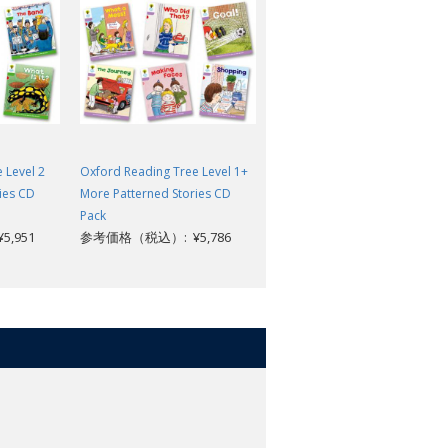
 Level 2
Oxford Reading Tree Level 1+
Oxford Reading Tree Level 2
ies CD
More Patterned Stories CD
First Sentences CD Pack
参考価格（税込）: ¥4,422
Pack
,951
参考価格（税込）: ¥5,786