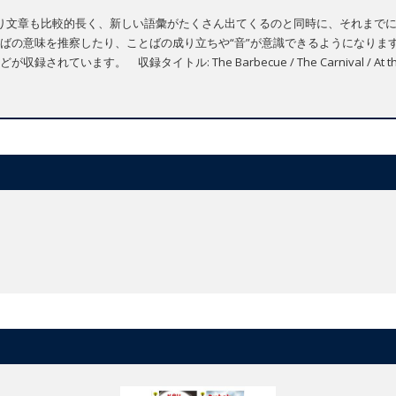
り文章も比較的長く、新しい語彙がたくさん出てくるのと同時に、それまで
ばの意味を推察したり、ことばの成り立ちや“音”が意識できるようになりま
。 収録タイトル: The Barbecue / The Carnival / At the Pool / B