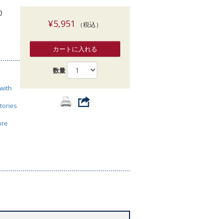
索
D
¥5,951
（税込）
カートに入れる
数量
with
tories
ore