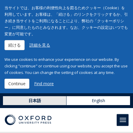
当サイトでは、お客様の利便性向上を図るためクッキー（Cookie）を
利用しています。お客様は、「続ける」のリンクをクリックするか、引
き続き当サイトをご利用になることにより、弊社の「クッキーポリシ
ー」に同意したものとみなされます。なお、クッキーの設定はいつでも
変更が可能です。
続ける
詳細を見る
We use cookies to enhance your experience on our website. By
clicking "continue" or continue using our website, you accept the use
of cookies. You can change the setting of cookies at any time.
Continue
Find more
日本語
English
Toggl
navig