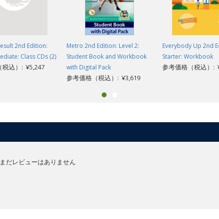
esult 2nd Edition:
Metro 2nd Edition: Level 2:
Everybody Up 2nd Ed
ediate: Class CDs (2)
Student Book and Workbook
Starter: Workbook
込）: ¥5,247
参考価格（税込）: ¥1
with Digital Pack
参考価格（税込）: ¥3,619
まだレビューはありません