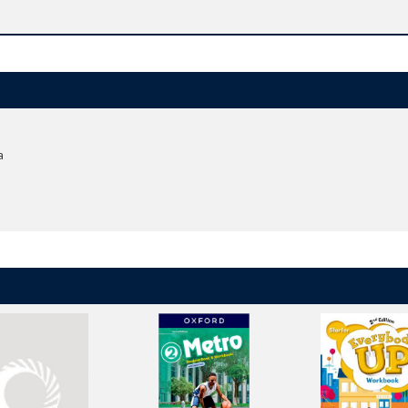
rmediate）
a