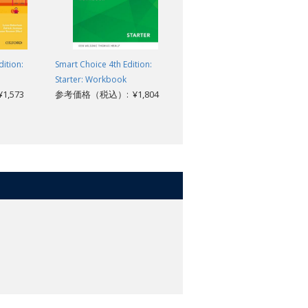
ition:
Smart Choice 4th Edition:
Let's Go: Level 3: Student Boo
Starter: Workbook
with LAURA 12-month access
,573
参考価格（税込）: ¥1,804
code
参考価格（税込）: ¥7,750