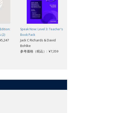
Edition:
Speak Now: Level 3: Teacher's
International Express 3rd
 (2)
Book Pack
Edition: Intermediate:
,247
Jack C Richards & David
Teacher's Resource Book with
Bohlke
DVD
参考価格（税込）: ¥7,359
参考価格（税込）: ¥9,097