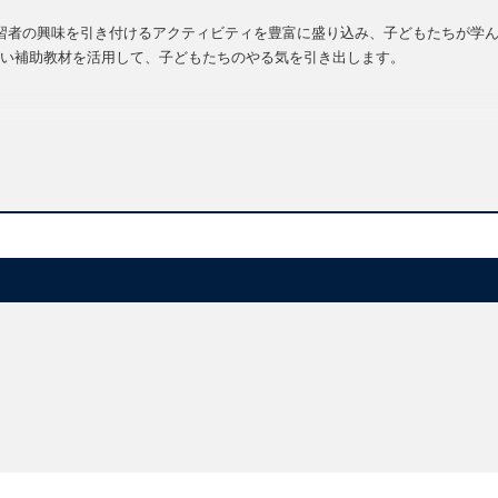
を与え学習者の興味を引き付けるアクティビティを豊富に盛り込み、子どもたちが
い補助教材を活用して、子どもたちのやる気を引き出します。
6）
mm 168枚入り）
習だけでなく、ゲームなどのアクティビティにも活用いただけます。
クス、教室英語に対応しています。
だけでなく、ゲームにも活用できます。
イラストとともに印刷されています。
ガイドでは、Teacher Cardsの活用方法を紹介しています。
ew.pagetiger.com/lets-go-5e-brochure