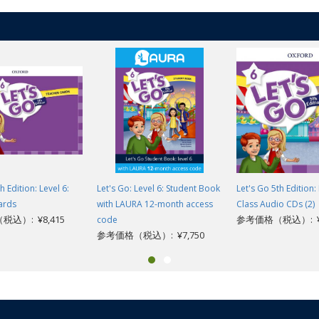
h Edition: Level 6:
Let's Go: Level 6: Student Book
Let's Go 5th Edition: 
ards
with LAURA 12-month access
Class Audio CDs (2)
込）: ¥8,415
参考価格（税込）: ¥6
code
参考価格（税込）: ¥7,750