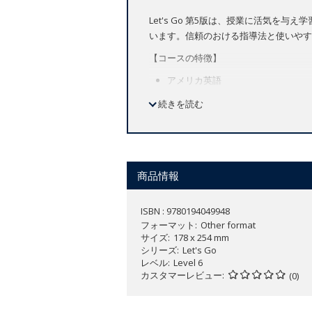
Let's Go 第5版は、授業に活気
います。信頼のおける指導法と使いやす
【コースの特徴】
アメリカ英語
全8レベル（Let's Begin 1～レベル
続きを読む
【本教材について】
Teacher Cards（サイズ：178 x 254 
Teacher Cardsは、語彙練
各レベルで学習する語彙、フォニッ
商品情報
新出語の導入や復習の際に使用する
カードの片面に、単語やフレーズが
ISBN : 9780194049948
Teacher's Packに含まれる指導
フォーマット
Other format
サイズ
178 x 254 mm
デジタルカタログはこちら：
https://vi
シリーズ
Let's Go
レベル
Level 6
カスタマーレビュー
(0)