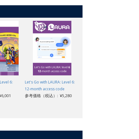
Level 6:
Let's Go with LAURA: Level 6:
Let's Go 5th Edition: Level 6:
12-month access code
Class Audio CDs (2)
,001
参考価格（税込）: ¥5,280
参考価格（税込）: ¥6,001