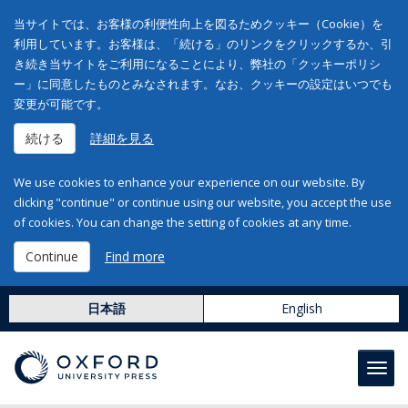
当サイトでは、お客様の利便性向上を図るためクッキー（Cookie）を
利用しています。お客様は、「続ける」のリンクをクリックするか、引
き続き当サイトをご利用になることにより、弊社の「クッキーポリシ
ー」に同意したものとみなされます。なお、クッキーの設定はいつでも
変更が可能です。
続ける
詳細を見る
We use cookies to enhance your experience on our website. By
clicking "continue" or continue using our website, you accept the use
of cookies. You can change the setting of cookies at any time.
Continue
Find more
日本語
English
Toggl
navig