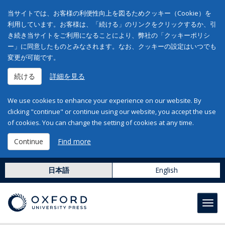
当サイトでは、お客様の利便性向上を図るためクッキー（Cookie）を
利用しています。お客様は、「続ける」のリンクをクリックするか、引
き続き当サイトをご利用になることにより、弊社の「クッキーポリシ
ー」に同意したものとみなされます。なお、クッキーの設定はいつでも
変更が可能です。
続ける
詳細を見る
We use cookies to enhance your experience on our website. By
clicking "continue" or continue using our website, you accept the use
of cookies. You can change the setting of cookies at any time.
Continue
Find more
日本語
English
Toggl
navig