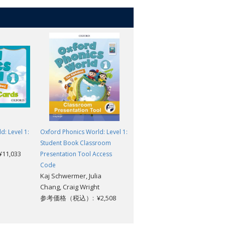
: Level 1:
Oxford Phonics World: Level 1:
Oxford Phonics World: Level 1
Student Book Classroom
Workbook
1,033
参考価格（税込）: ¥1,573
Presentation Tool Access
Code
Kaj Schwermer, Julia
Chang, Craig Wright
参考価格（税込）: ¥2,508