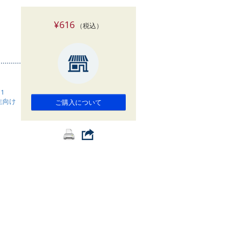
索
¥616
（税込）
 1
生向け
ご購入について