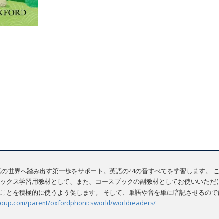
、学習者が英語の世界へ踏み出す第一歩をサポート。英語の44の音すべてを学習します
ックス学習用教材として、また、コースブックの副教材としてお使いいただけ
ことを積極的に使うよう促します。 そして、単語や音を単に暗記させるので
lt.oup.com/parent/oxfordphonicsworld/worldreaders/