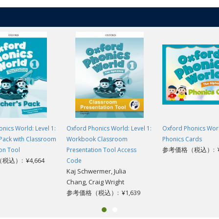
nics World: Level 1:
Oxford Phonics World: Level 1:
Oxford Phonics World
 Pack with Classroom
Workbook Classroom
Phonics Cards
参考価格（税込）: ¥1
on Tool
Presentation Tool Access
込）: ¥4,664
Code
Kaj Schwermer, Julia
Chang, Craig Wright
参考価格（税込）: ¥1,639