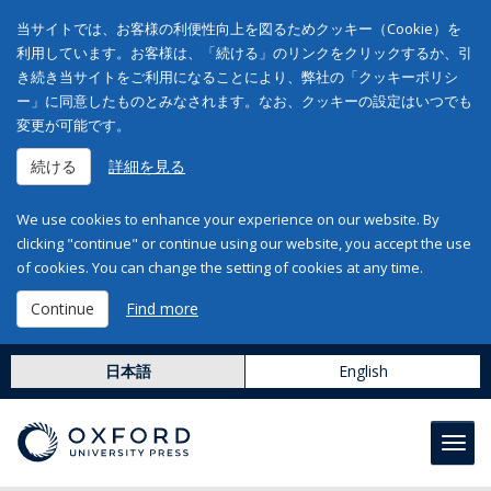
当サイトでは、お客様の利便性向上を図るためクッキー（Cookie）を
利用しています。お客様は、「続ける」のリンクをクリックするか、引
き続き当サイトをご利用になることにより、弊社の「クッキーポリシ
ー」に同意したものとみなされます。なお、クッキーの設定はいつでも
変更が可能です。
続ける
詳細を見る
We use cookies to enhance your experience on our website. By
clicking "continue" or continue using our website, you accept the use
of cookies. You can change the setting of cookies at any time.
Continue
Find more
日本語
English
Toggl
navig