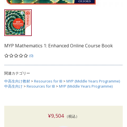
MYP Mathematics 1: Enhanced Online Course Book
(0)
関連カテゴリー
中高生向け教材
>
Resources for IB
>
MYP (Middle Years Programme)
中高生向け
>
Resources for IB
>
MYP (Middle Years Programme)
¥9,504
（税込）