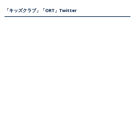
「キッズクラブ」「ORT」Twitter
児童英語教育に関する国内イベント情報や教室で役立つアイデア
を発信しています。
Oxford Reading Tree に関する新着情報や裏話などを、日本語
でつぶやいています。
プライバシー・ポリシー
OUPはどのような情報を収集しますか?
クッキー・ポリシー
著作権ガイドライン
利用規約
特定商取引法に基づく表示