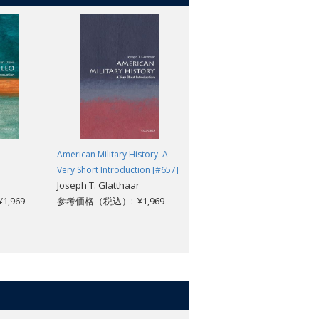
American Military History: A
Dialogue on the Two Chief
Very Short Introduction [#657]
World Systems
Joseph T. Glatthaar
Galileo; Davie, Mark; Shea,
,969
参考価格（税込）: ¥1,969
William R.
参考価格（税込）: ¥3,960