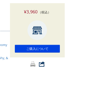
索
¥3,960
（税込）
onomy
ご購入について
phy, &