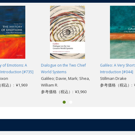
y of Emotions: A
Dialogue on the Two Chief
Galileo: A Very Short
 Introduction [#735]
World Systems
Introduction [#044]
ixon
Galileo; Davie, Mark; Shea,
Stillman Drake
込）: ¥1,969
William R.
参考価格（税込）: ¥1
参考価格（税込）: ¥3,960