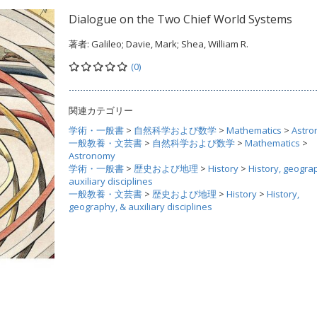
Dialogue on the Two Chief World Systems
著者:
Galileo; Davie, Mark; Shea, William R.
(0)
関連カテゴリー
学術・一般書
>
自然科学および数学
>
Mathematics
>
Astr
一般教養・文芸書
>
自然科学および数学
>
Mathematics
>
Astronomy
学術・一般書
>
歴史および地理
>
History
>
History, geogra
auxiliary disciplines
一般教養・文芸書
>
歴史および地理
>
History
>
History,
geography, & auxiliary disciplines