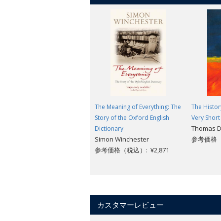
The Meaning of Everything: The
The Histor
Story of the Oxford English
Very Short
Thomas D
Dictionary
Simon Winchester
参考価格（税
参考価格（税込）: ¥2,871
カスタマーレビュー