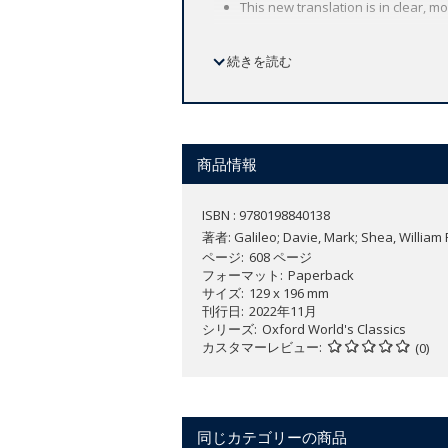
This new translation is in clear, m
続きを読む
'The truth which we arrive at by me
Galileo's
Dialogue on the Two Greates
the Sun to have been written in the se
Italian prose in clear modern English, 
商品情報
notes give a clear overview of Galileo
text. This volume provides everything 
ISBN : 9780198840138
著者:
Galileo; Davie, Mark; Shea, William 
ページ
608 ページ
フォーマット
Paperback
サイズ
129 x 196 mm
刊行日
2022年11月
シリーズ
Oxford World's Classics
カスタマーレビュー
(0)
同じカテゴリーの商品