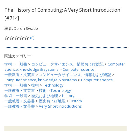
The History of Computing: A Very Short Introduction
[#714]
著者:
Doron Swade
(0)
関連カテゴリー
学術・一般書
>
コンピュータサイエンス、情報および総記
>
Computer
science, knowledge & systems
>
Computer science
一般教養・文芸書
>
コンピュータサイエンス、情報および総記
>
Computer science, knowledge & systems
>
Computer science
学術・一般書
>
技術
>
Technology
一般教養・文芸書
>
技術
>
Technology
学術・一般書
>
歴史および地理
>
History
一般教養・文芸書
>
歴史および地理
>
History
一般教養・文芸書
>
Very Short Introductions