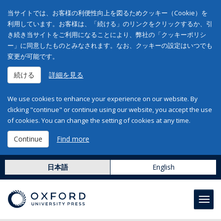
当サイトでは、お客様の利便性向上を図るためクッキー（Cookie）を
利用しています。お客様は、「続ける」のリンクをクリックするか、引
き続き当サイトをご利用になることにより、弊社の「クッキーポリシ
ー」に同意したものとみなされます。なお、クッキーの設定はいつでも
変更が可能です。
続ける
詳細を見る
We use cookies to enhance your experience on our website. By
clicking "continue" or continue using our website, you accept the use
of cookies. You can change the setting of cookies at any time.
Continue
Find more
日本語
English
Toggl
navig