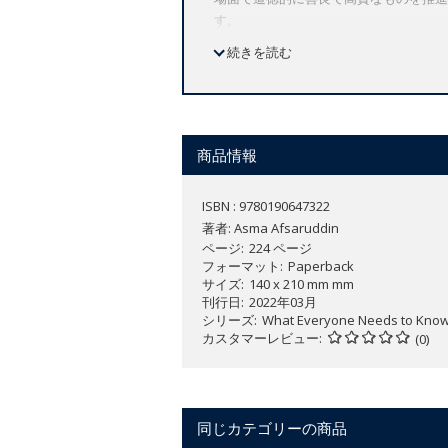
す。
本書は、ジハード主義運動について、恐
続きを読む
法律、社会政治など、さまざまな観点か
学術的な根拠に基づいた、わかりやすい
Explores jihad from multiple pers
商品情報
Addresses popular misconceptions
Discusses commonalities between c
ISBN : 9780190647322
著者:
Asma Afsaruddin
The word "jihad" is everywhere in the g
ページ
224 ページ
Muslim-majority societies. This usage 
フォーマット
Paperback
サイズ
140 x 210 mm mm
distorted, and ahistorical understandi
刊行日
2022年03月
implement what is morally good and nob
シリーズ
What Everyone Needs to Kno
the great need for a discussion of jih
カスタマーレビュー
(0)
multiple perspectives: scriptural, theo
provides concise yet thorough answer
the meanings of jihad from the formati
同じカテゴリーの商品