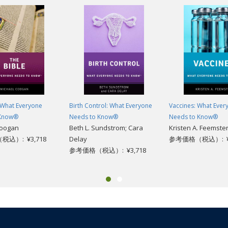
 What Everyone
Birth Control: What Everyone
Vaccines: What Ever
 Know®
Needs to Know®
Needs to Know®
Coogan
Beth L. Sundstrom; Cara
Kristen A. Feemste
込）: ¥3,718
Delay
参考価格（税込）: ¥3
参考価格（税込）: ¥3,718