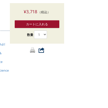
索
¥3,718
（税込）
カートに入れる
数量
há'í
&
ce
science