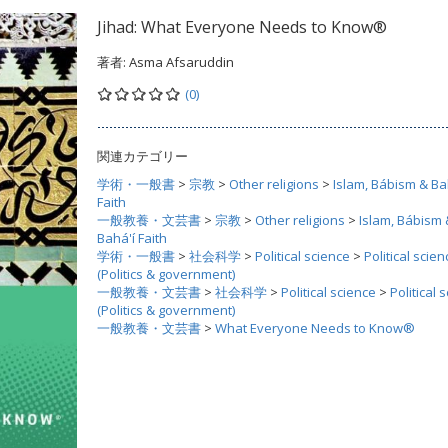
Jihad: What Everyone Needs to Know®
著者:
Asma Afsaruddin
(0)
関連カテゴリー
学術・一般書
>
宗教
>
Other religions
>
Islam, Bábism & Ba
Faith
一般教養・文芸書
>
宗教
>
Other religions
>
Islam, Bábism 
Bahá'í Faith
学術・一般書
>
社会科学
>
Political science
>
Political scien
(Politics & government)
一般教養・文芸書
>
社会科学
>
Political science
>
Political 
(Politics & government)
一般教養・文芸書
>
What Everyone Needs to Know®