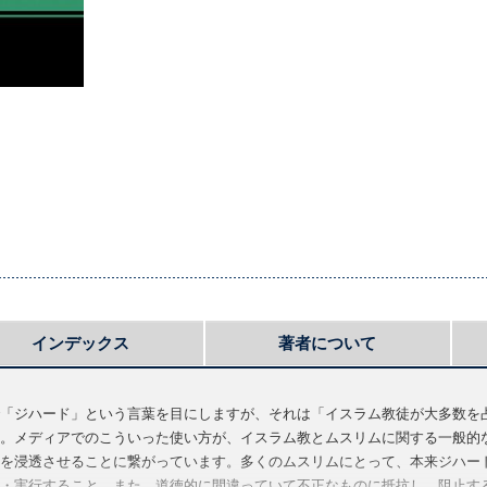
インデックス
著者について
「ジハード」という言葉を目にしますが、それは「イスラム教徒が大多数を
。メディアでのこういった使い方が、イスラム教とムスリムに関する一般的
を浸透させることに繋がっています。多くのムスリムにとって、本来ジハー
・実行すること、また、道徳的に間違っていて不正なものに抵抗し、阻止す