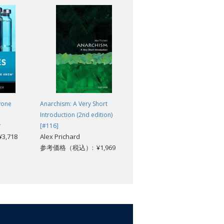
yone
Anarchism: A Very Short
Introduction to Politics (6th
Introduction (2nd edition)
edition)
r
Robert Garner, Peter
[#116]
,718
Alex Prichard
Ferdinand, and Stephanie
参考価格（税込）: ¥1,969
Lawson
参考価格（税込）: ¥12,672