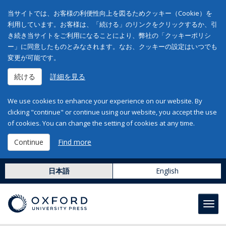
当サイトでは、お客様の利便性向上を図るためクッキー（Cookie）を
利用しています。お客様は、「続ける」のリンクをクリックするか、引
き続き当サイトをご利用になることにより、弊社の「クッキーポリシ
ー」に同意したものとみなされます。なお、クッキーの設定はいつでも
変更が可能です。
続ける
詳細を見る
We use cookies to enhance your experience on our website. By
clicking "continue" or continue using our website, you accept the use
of cookies. You can change the setting of cookies at any time.
Continue
Find more
日本語
English
Toggl
navig