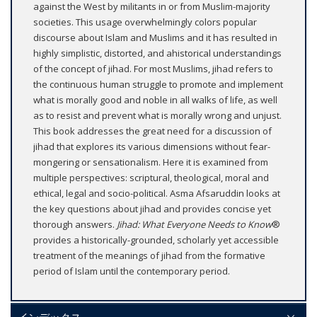
against the West by militants in or from Muslim-majority
societies. This usage overwhelmingly colors popular
discourse about Islam and Muslims and it has resulted in
highly simplistic, distorted, and ahistorical understandings
of the concept of jihad. For most Muslims, jihad refers to
the continuous human struggle to promote and implement
what is morally good and noble in all walks of life, as well
as to resist and prevent what is morally wrong and unjust.
This book addresses the great need for a discussion of
jihad that explores its various dimensions without fear-
mongering or sensationalism. Here it is examined from
multiple perspectives: scriptural, theological, moral and
ethical, legal and socio-political. Asma Afsaruddin looks at
the key questions about jihad and provides concise yet
thorough answers.
Jihad: What Everyone Needs to Know
®
provides a historically-grounded, scholarly yet accessible
treatment of the meanings of jihad from the formative
period of Islam until the contemporary period.
インデックス