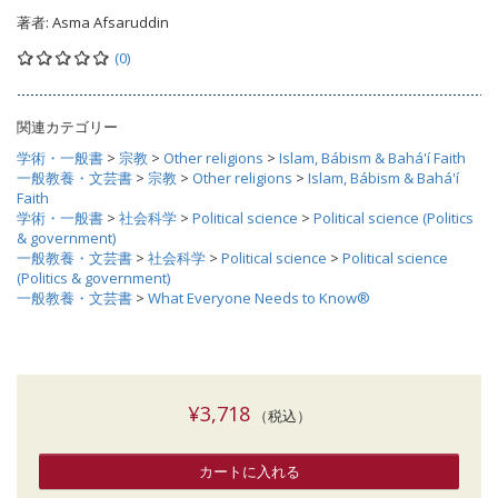
著者:
Asma Afsaruddin
(0)
関連カテゴリー
学術・一般書
>
宗教
>
Other religions
>
Islam, Bábism & Bahá'í Faith
一般教養・文芸書
>
宗教
>
Other religions
>
Islam, Bábism & Bahá'í
Faith
学術・一般書
>
社会科学
>
Political science
>
Political science (Politics
& government)
一般教養・文芸書
>
社会科学
>
Political science
>
Political science
(Politics & government)
一般教養・文芸書
>
What Everyone Needs to Know®
¥3,718
（税込）
カートに入れる