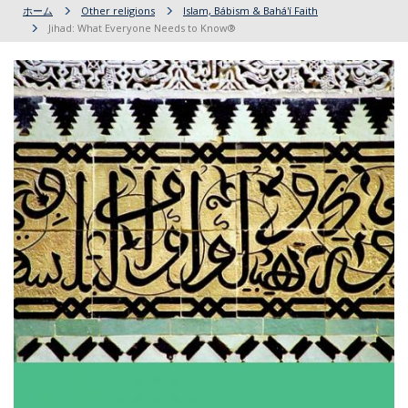
ホーム
Other religions
Islam, Bábism & Bahá'í Faith
Jihad: What Everyone Needs to Know®