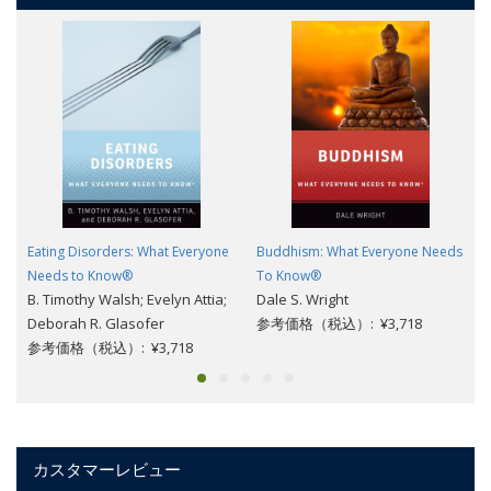
Eating Disorders: What Everyone
Buddhism: What Everyone Needs
Needs to Know®
To Know®
B. Timothy Walsh; Evelyn Attia;
Dale S. Wright
Deborah R. Glasofer
参考価格（税込）: ¥3,718
参考価格（税込）: ¥3,718
カスタマーレビュー