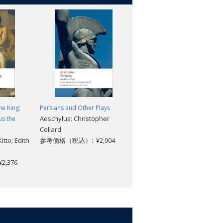
he King;
Persians and Other Plays
Bacchae and Other Plays:
Aeschylus; Christopher
us the
Bacchae : Iphigenia at Aulis :
Collard
Rhesus
itto; Edith
参考価格（税込）: ¥2,904
Euripides; James Morwood
参考価格（税込）: ¥2,904
,376