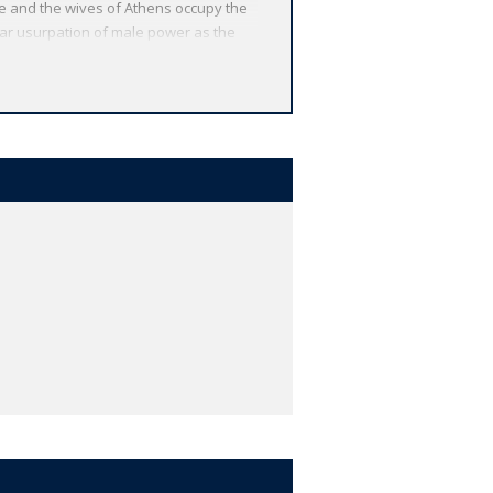
ke and the wives of Athens occupy the
ilar usurpation of male power as the
urviving comedy, in which Ploutos, the
xemplified.
s and makes freshly available one of
 including play by play analysis and