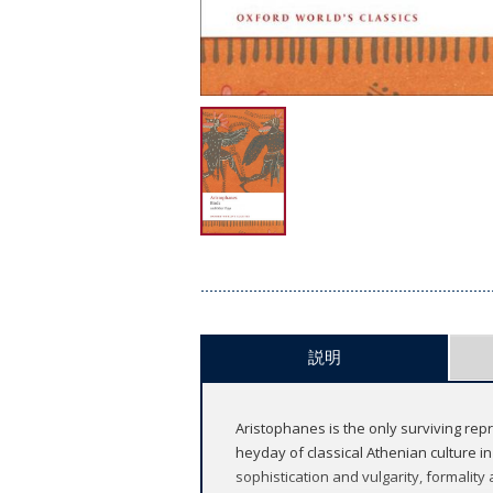
説明
Aristophanes is the only surviving rep
heyday of classical Athenian culture in
sophistication and vulgarity, formalit