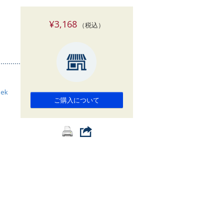
索
¥3,168
（税込）
eek
ご購入について
n