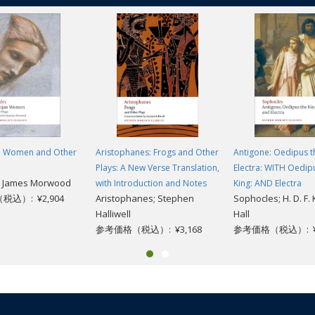
n Women and Other
Aristophanes: Frogs and Other
Antigone: Oedipus t
Plays: A New Verse Translation,
Electra: WITH Oedip
s; James Morwood
with Introduction and Notes
King: AND Electra
込）: ¥2,904
Aristophanes; Stephen
Sophocles; H. D. F. K
Halliwell
Hall
参考価格（税込）: ¥3,168
参考価格（税込）: ¥2