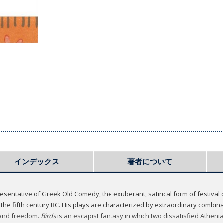
インデックス
著者について
resentative of Greek Old Comedy, the exuberant, satirical form of festival
 the fifth century BC. His plays are characterized by extraordinary combina
y and freedom.
Birds
is an escapist fantasy in which two dissatisfied Atheni