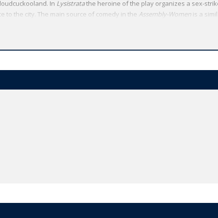
Cloudcuckooland. In
Lysistrata
the heroine of the play organizes a sex-stri
ce to the city. The main source of comedy in the
Assembly-Women
is a sim
ety along utopian-communist lines. Finally,
Wealth
is Aristophanes' last s
ss and the remarkable social consequences of his new discrimination are e
lation of Aristophanes' comedies to appear for more than twenty-five year
n the entire Western tradition, complete with an illuminating introduction