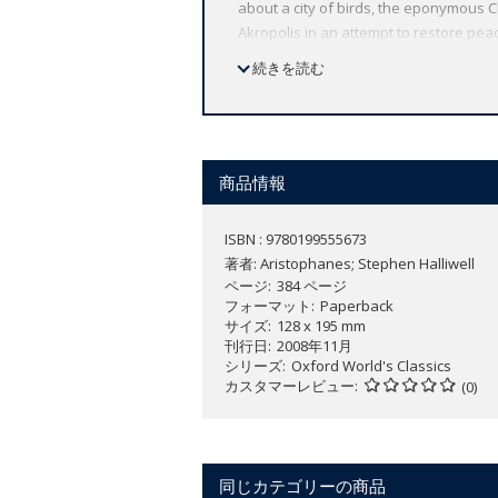
about a city of birds, the eponymous 
Akropolis in an attempt to restore pea
women attempt to reform Athenian soci
続きを読む
god of wealth is cured of his blindne
This is the first complete verse trans
the most remarkable comic playwrights i
detailed notes.
商品情報
ISBN : 9780199555673
著者:
Aristophanes; Stephen Halliwell
ページ
384 ページ
フォーマット
Paperback
サイズ
128 x 195 mm
刊行日
2008年11月
シリーズ
Oxford World's Classics
カスタマーレビュー
(0)
同じカテゴリーの商品