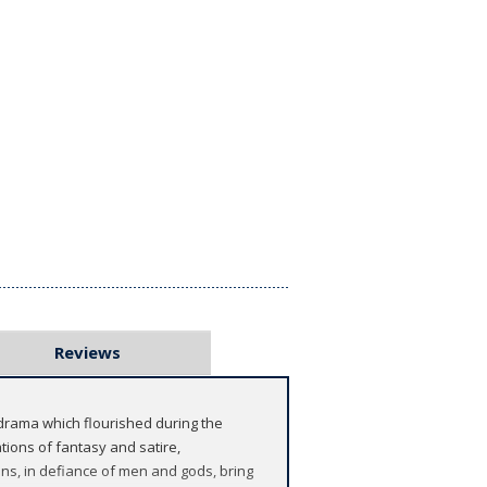
Reviews
 drama which flourished during the
tions of fantasy and satire,
ans, in defiance of men and gods, bring